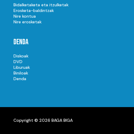
Bidalketaketa eta itzulketak
Erosketa-baldintzak
Nire kontua
Nire erosketak
Denda
Diskoak
DVD
Liburuak
Biniloak
Denda
Copyright © 2026 BAGA BIGA