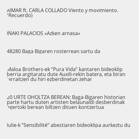
AIMAR ft. CARLA COLLADO Viento y movimiento.
(Recuerdo)
IÑAKI PALACIOS «Azken arnasa»
48280 Baga Bigaren rosterrean sartu da
Maloa Brothers-ek “Pura Vida” kantaren bideoklip
berria argitaratu dute Auxili-rekin batera, eta biran
jarraitzen du hiri ezberdinetan zehar
20 URTE OHOLTZA BEREAN: Baga-Bigaren historian
parte hartu duten artisten belaunaldi desberdinak
agertoki berean biltzen dituen kontzertua
Julie-k “Sensibilité” abestiaren bideoklipa aurkeztu du