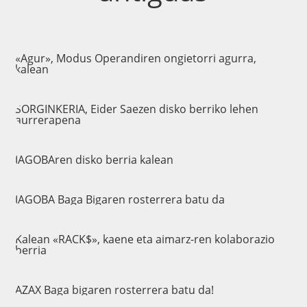
«Agur», Modus Operandiren ongietorri agurra,
kalean
SORGINKERIA, Eider Saezen disko berriko lehen
aurrerapena
JAGOBAren disko berria kalean
JAGOBA Baga Bigaren rosterrera batu da
Kalean «RACK$», kaene eta aimarz-ren kolaborazio
berria
AZAX Baga bigaren rosterrera batu da!