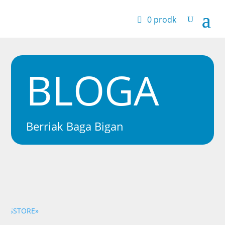
0 prodk
BLOGA
Berriak Baga Bigan