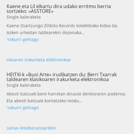
Kaene eta Lil elkartu dira udako erritmo berria
sortzeko: «ASSTORE»
Single kaleraketa
Kaene Oiartzungo Zilibito Records kolektiboko kidea da.
Azken urteotan taldearekin dozenaka...
irakurri gehiago
HEITXI-k «Ikusi Arte» irudikatzen du: Berri Txarrak
taldearen klasikoaren irakurketa elektronikoa
Single kaleraketa
Abesti batzuek bere horretan diraute denboraren poderioz.
Eta abesti batzuek kontatzeko modu...
irakurri gehiago