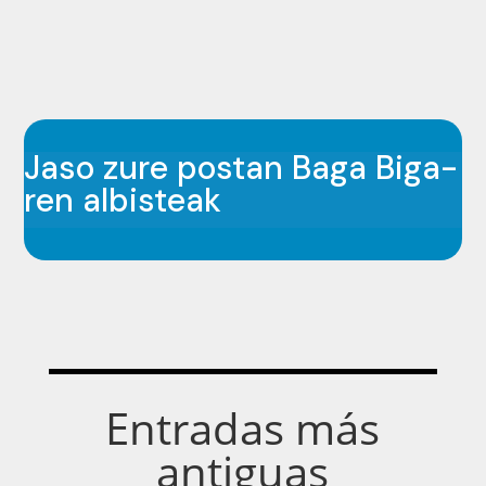
Jaso zure postan Baga Biga-
ren albisteak
Entradas más
antiguas