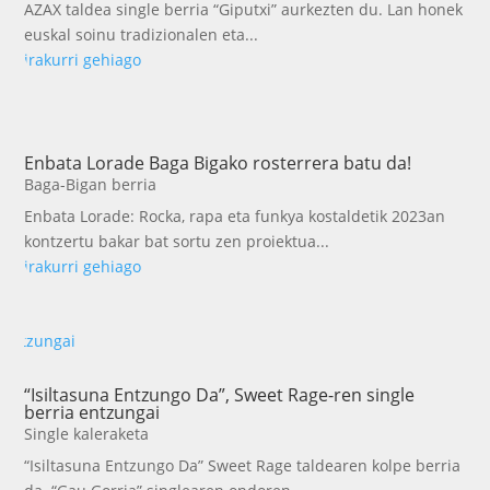
AZAX taldea single berria “Giputxi” aurkezten du. Lan honek
euskal soinu tradizionalen eta...
irakurri gehiago
Enbata Lorade Baga Bigako rosterrera batu da!
Baga-Bigan berria
Enbata Lorade: Rocka, rapa eta funkya kostaldetik 2023an
kontzertu bakar bat sortu zen proiektua...
irakurri gehiago
“Isiltasuna Entzungo Da”, Sweet Rage-ren single
berria entzungai
Single kaleraketa
“Isiltasuna Entzungo Da” Sweet Rage taldearen kolpe berria