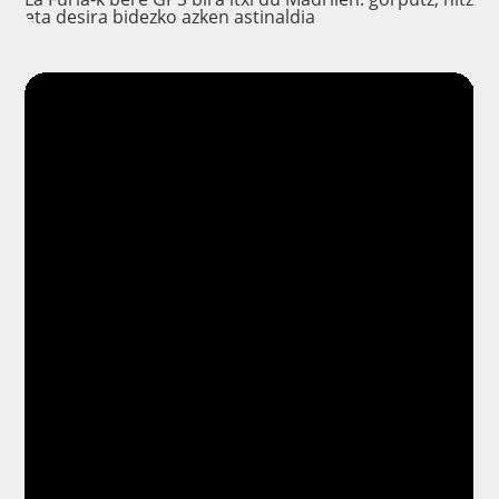
eta desira bidezko azken astinaldia