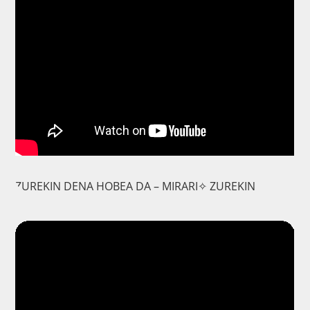
ZUREKIN DENA HOBEA DA – MIRARI✧ ZUREKIN