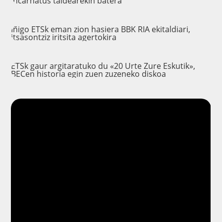
incarnatus taldearekin batera
Iñigo ETSk eman zion hasiera BBK RIA ekitaldiari,
itsasontziz iritsita agertokira
ETSk gaur argitaratuko du «20 Urte Zure Eskutik»,
BECen historia egin zuen zuzeneko diskoa