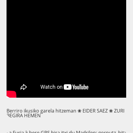
Berriro ikusiko garela hitzeman ❀ EIDER SAEZ ❀ ZURI
BEGIRA HEMEN
La Furia-k bere GPS bira itxi du Madrilen: gorputz, hitz