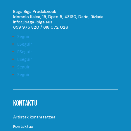
Baga Biga Produkzioak
Idorsolo Kalea, 15, Dpto 5, 48160, Derio, Bizkaia
info@baga-biga.eus
659 975 820
/
618 072 026
Seguir
Seguir
Seguir
Seguir
Seguir
Seguir
Kontaktu
Artistak kontratatzea
Kontaktua