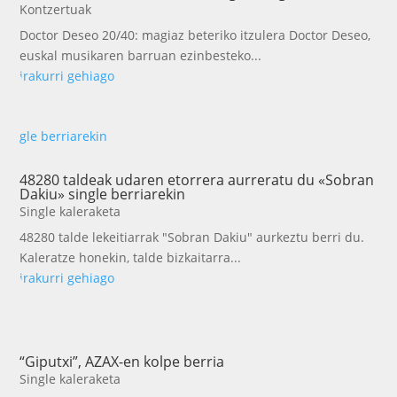
Kontzertuak
Doctor Deseo 20/40: magiaz beteriko itzulera Doctor Deseo,
euskal musikaren barruan ezinbesteko...
irakurri gehiago
48280 taldeak udaren etorrera aurreratu du «Sobran
Dakiu» single berriarekin
Single kaleraketa
48280 talde lekeitiarrak "Sobran Dakiu" aurkeztu berri du.
Kaleratze honekin, talde bizkaitarra...
irakurri gehiago
“Giputxi”, AZAX-en kolpe berria
Single kaleraketa