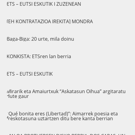
ETS – EUTSI ESKUTIK I ZUZENEAN
[EH KONTRATAZIOA IREKITA] MONDRA
Baga-Biga: 20 urte, mila doinu
KONKISTA: ETSren lan berria
ETS – EUTSI ESKUTIK
Mirarik eta Amaiurtxuk “Askatasun Oihua” argitaratu
dute gaur
“Qué bonita eres (Libertad)”: Aimarrek poesia eta
freskotasuna uztartzen ditu bere kanta berrian