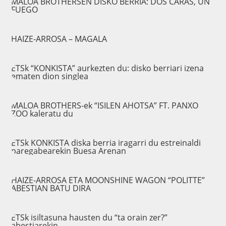
MALOA BROTHERSEN DISKO BERRIA: DOS CARAS, UN
FUEGO
HAIZE-ARROSA – MAGALA
ETSk “KONKISTA” aurkezten du: disko berriari izena
ematen dion singlea
MALOA BROTHERS-ek “ISILEN AHOTSA” FT. PANXO
ZOO kaleratu du
ETSk KONKISTA diska berria iragarri du estreinaldi
paregabearekin Buesa Arenan
HAIZE-ARROSA ETA MOONSHINE WAGON “POLITTE”
ABESTIAN BATU DIRA
ETSk isiltasuna hausten du “ta orain zer?”
abestiarekin