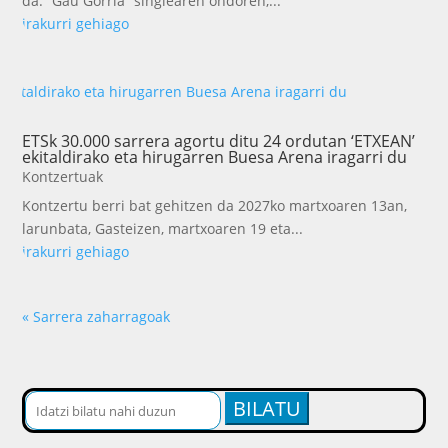
da. “Gau Gorria” singlearen ondoren,...
irakurri gehiago
ETSk 30.000 sarrera agortu ditu 24 ordutan ‘ETXEAN’
ekitaldirako eta hirugarren Buesa Arena iragarri du
Kontzertuak
Kontzertu berri bat gehitzen da 2027ko martxoaren 13an,
larunbata, Gasteizen, martxoaren 19 eta...
irakurri gehiago
« Sarrera zaharragoak
Buscar: