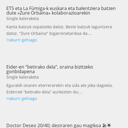
ETS eta La Fúmiga-k euskara eta balentziera batzen
dute «Zure Orbaina» kolaborazioarekin
Single kaleraketa
Kanta batzuk ospatzeko datoz. Beste batzuk laguntzera
datoz. "Zure Orbaina" bigarrenetarikoa da....
irakurri gehiago
Eider-en “betirako dela”, oraina bizitzeko
gonbidapena
Single kaleraketa
Eguraldi onaren etorrerarekin eta uda ate joka dagoela,
Eiderrek “betirako dela” aurkezten du:...
irakurri gehiago
Doctor Deseo 20/40; desiraren gau magikoa 🎤🌟