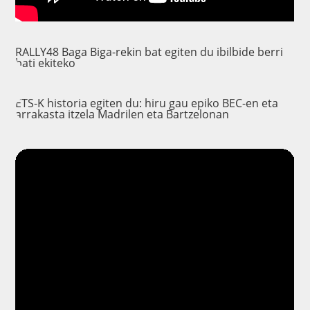
RALLY48 Baga Biga-rekin bat egiten du ibilbide berri
bati ekiteko
ETS-K historia egiten du: hiru gau epiko BEC-en eta
arrakasta itzela Madrilen eta Bartzelonan