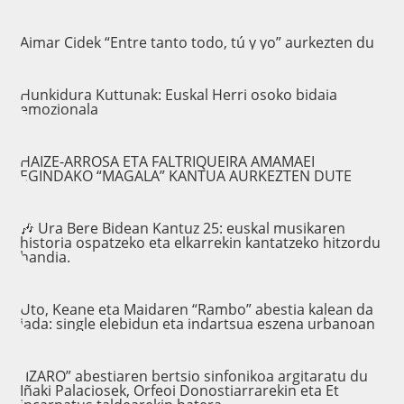
Aimar Cidek “Entre tanto todo, tú y yo” aurkezten du
Hunkidura Kuttunak: Euskal Herri osoko bidaia
emozionala
HAIZE-ARROSA ETA FALTRIQUEIRA AMAMAEI
EGINDAKO “MAGALA” KANTUA AURKEZTEN DUTE
🎶 Ura Bere Bidean Kantuz 25: euskal musikaren
historia ospatzeko eta elkarrekin kantatzeko hitzordu
handia.
Uto, Keane eta Maidaren “Rambo” abestia kalean da
jada: single elebidun eta indartsua eszena urbanoan
“IZARO” abestiaren bertsio sinfonikoa argitaratu du
Iñaki Palaciosek, Orfeoi Donostiarrarekin eta Et