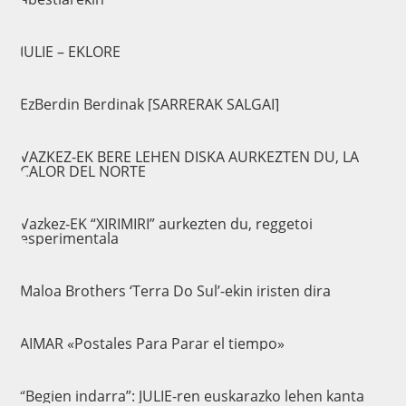
JULIE – EKLORE
EzBerdin Berdinak [SARRERAK SALGAI]
VAZKEZ-EK BERE LEHEN DISKA AURKEZTEN DU, LA
CALOR DEL NORTE
Vazkez-EK “XIRIMIRI” aurkezten du, reggetoi
esperimentala
Maloa Brothers ‘Terra Do Sul’-ekin iristen dira
AIMAR «Postales Para Parar el tiempo»
“Begien indarra”: JULIE-ren euskarazko lehen kanta