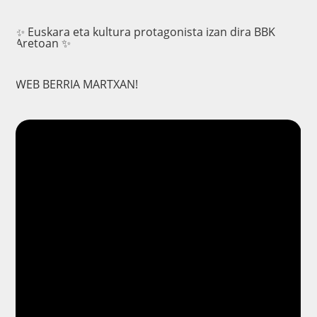
✨ Euskara eta kultura protagonista izan dira BBK
Aretoan ✨
WEB BERRIA MARTXAN!