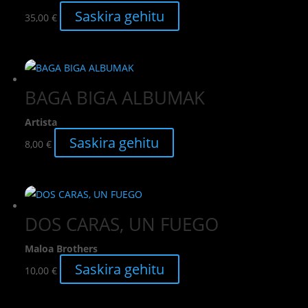
Saskira gehitu
35,00
€
BAGA BIGA ALBUMAK
Artista
Saskira gehitu
8,00
€
DOS CARAS, UN FUEGO
Maloa Brothers
Saskira gehitu
10,00
€