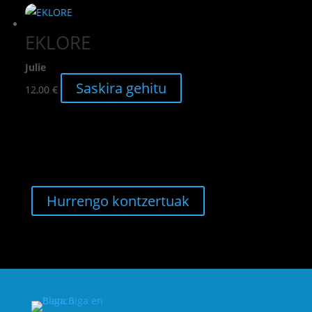
EKLORE
Julie
Saskira gehitu
12,00
€
Hurrengo kontzertuak