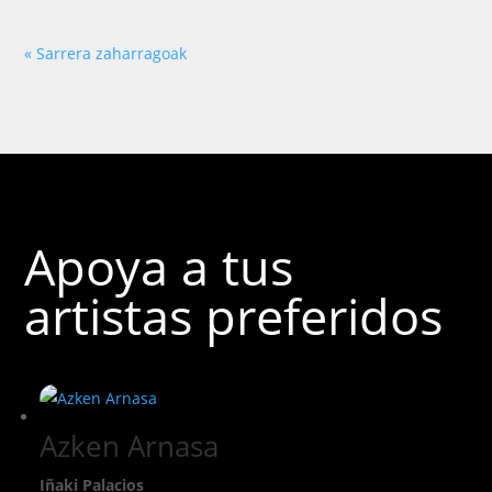
« Sarrera zaharragoak
Apoya a tus
artistas preferidos
Azken Arnasa
Iñaki Palacios