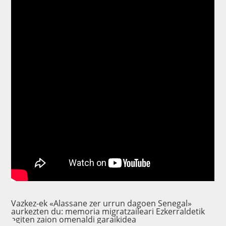
Vazkez-ek «Alassane zer urrun dagoen Senegal»
aurkezten du: memoria migratzaileari Ezkerraldetik
egiten zaion omenaldi garaikidea