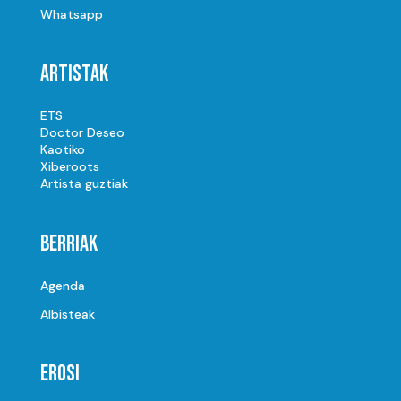
Whatsapp
Artistak
ETS
Doctor Deseo
Kaotiko
Xiberoots
Artista guztiak
Berriak
Agenda
Albisteak
Erosi