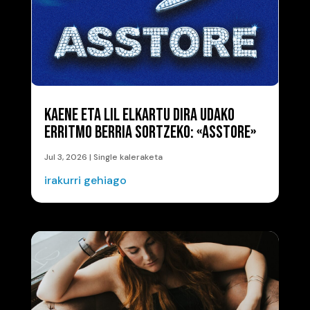
KAENE ETA LIL ELKARTU DIRA UDAKO
ERRITMO BERRIA SORTZEKO: «ASSTORE»
Jul 3, 2026
|
Single kaleraketa
irakurri gehiago