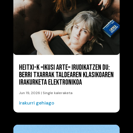
HEITXI-K «IKUSI ARTE» IRUDIKATZEN DU:
BERRI TXARRAK TALDEAREN KLASIKOAREN
IRAKURKETA ELEKTRONIKOA
Jun 19, 2026
|
Single kaleraketa
irakurri gehiago