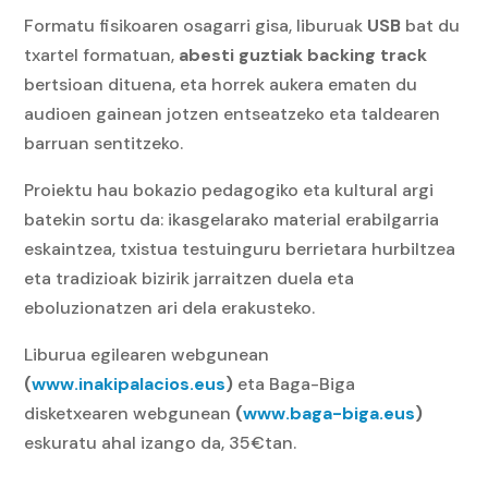
Formatu fisikoaren osagarri gisa, liburuak
USB
bat du
txartel formatuan,
abesti guztiak
backing track
bertsioan dituena, eta horrek aukera ematen du
audioen gainean jotzen entseatzeko eta taldearen
barruan sentitzeko.
Proiektu hau bokazio pedagogiko eta kultural argi
batekin sortu da: ikasgelarako material erabilgarria
eskaintzea, txistua testuinguru berrietara hurbiltzea
eta tradizioak bizirik jarraitzen duela eta
eboluzionatzen ari dela erakusteko.
Liburua egilearen webgunean
(
www.inakipalacios.eus
)
eta Baga-Biga
disketxearen webgunean
(
www.baga-biga.eus
)
eskuratu ahal izango da, 35€tan.