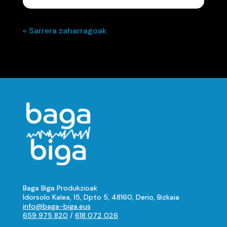
« Sarrera zaharragoak
Baga Biga Produkzioak
Idorsolo Kalea, 15, Dpto 5, 48160, Derio, Bizkaia
info@baga-biga.eus
659 975 820
/
618 072 026