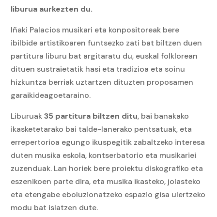
liburua aurkezten du.
Iñaki Palacios musikari eta konpositoreak bere
ibilbide artistikoaren funtsezko zati bat biltzen duen
partitura liburu bat argitaratu du, euskal folklorean
dituen sustraietatik hasi eta tradizioa eta soinu
hizkuntza berriak uztartzen dituzten proposamen
garaikideagoetaraino.
Liburuak
35 partitura biltzen ditu
, bai banakako
ikasketetarako bai talde-lanerako pentsatuak, eta
errepertorioa egungo ikuspegitik zabaltzeko interesa
duten musika eskola, kontserbatorio eta musikariei
zuzenduak. Lan horiek bere proiektu diskografiko eta
eszenikoen parte dira, eta musika ikasteko, jolasteko
eta etengabe eboluzionatzeko espazio gisa ulertzeko
modu bat islatzen dute.