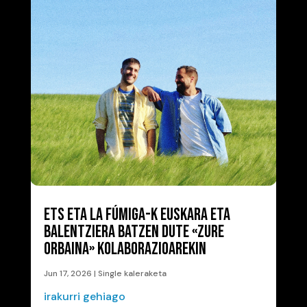
ETS ETA LA FÚMIGA-K EUSKARA ETA
BALENTZIERA BATZEN DUTE «ZURE
ORBAINA» KOLABORAZIOAREKIN
Jun 17, 2026
|
Single kaleraketa
irakurri gehiago