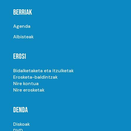
BERRIAK
Agenda
Albisteak
EROSI
Bidalketaketa eta itzulketak
Erosketa-baldintzak
Nire kontua
Nire erosketak
DENDA
Diskoak
DVD