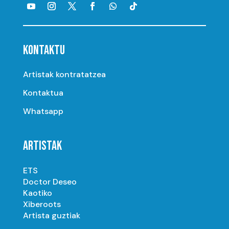
KONTAKTU
Artistak kontratatzea
Kontaktua
Whatsapp
ARTISTAK
ETS
Doctor Deseo
Kaotiko
Xiberoots
Artista guztiak