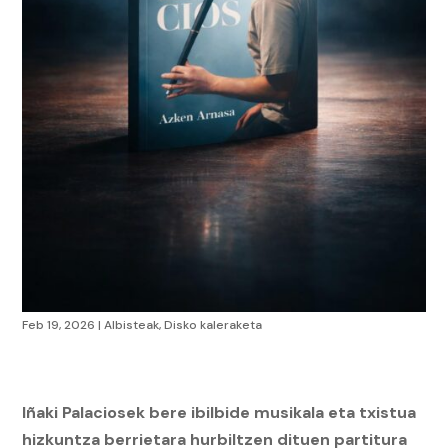
Feb 19, 2026
|
Albisteak
,
Disko kaleraketa
Iñaki Palaciosek bere ibilbide musikala eta txistua
hizkuntza berrietara hurbiltzen dituen partitura