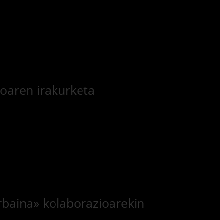
ikoaren irakurketa
rbaina» kolaborazioarekin