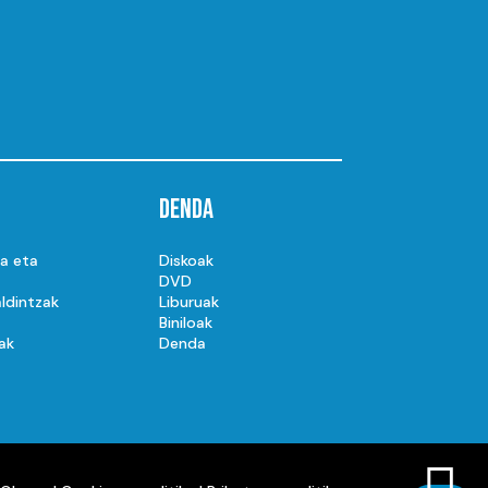
Denda
ta eta
Diskoak
DVD
ldintzak
Liburuak
Biniloak
ak
Denda