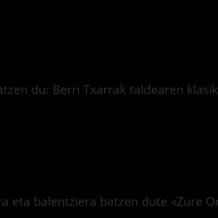
katzen du: Berri Txarrak taldearen klas
a eta balentziera batzen dute «Zure O