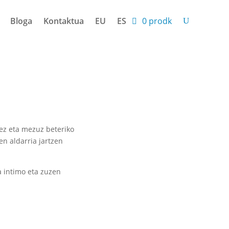
Bloga
Kontaktua
EU
ES
0 prodk
ez eta mezuz beteriko
n aldarria jartzen
a intimo eta zuzen