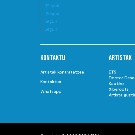
Seguir
Seguir
Seguir
Seguir
Kontaktu
Artistak
Artistak kontratatzea
ETS
Doctor Dese
Kontaktua
Kaotiko
Xiberoots
Whatsapp
Artista guzti