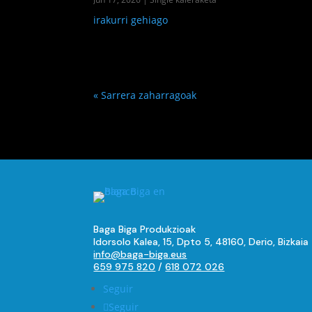
irakurri gehiago
« Sarrera zaharragoak
Baga Biga Produkzioak
Idorsolo Kalea, 15, Dpto 5, 48160, Derio, Bizkaia
info@baga-biga.eus
659 975 820
/
618 072 026
Seguir
Seguir