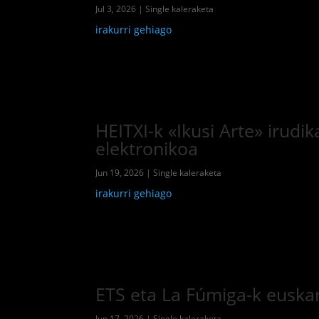
Jul 3, 2026
|
Single kaleraketa
irakurri gehiago
HEITXI-k «Ikusi Arte» irudi
elektronikoa
Jun 19, 2026
|
Single kaleraketa
irakurri gehiago
ETS eta La Fúmiga-k euskar
Jun 17, 2026
|
Single kaleraketa