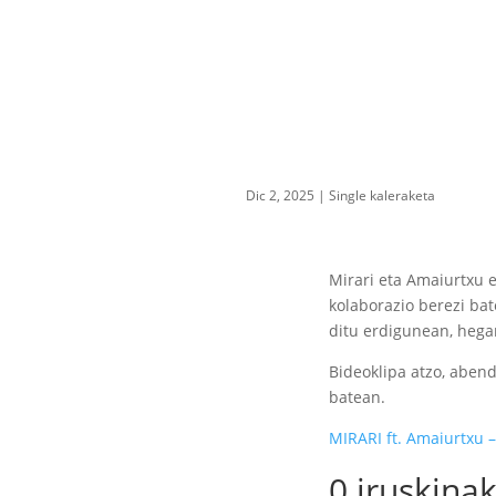
Dic 2, 2025
|
Single kaleraketa
Mirari
eta
Amaiurtxu
e
kolaborazio berezi ba
ditu erdigunean, hega
Bideoklipa atzo, aben
batean.
MIRARI ft. Amaiurtxu –
0 iruskina