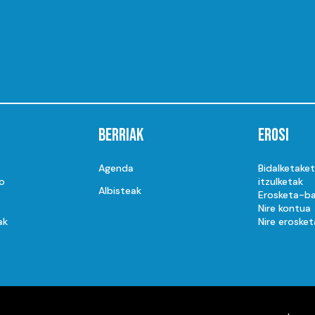
Berriak
Erosi
Agenda
Bidalketake
o
itzulketak
Albisteak
Erosketa-ba
Nire kontua
ak
Nire erosket