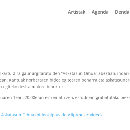
Artistak
Agenda
Denda
lkartu dira gaur argitaratu den
“Askatasun Oihua”
abestian, indarr
tean. Kantuak norberaren bidea egitearen beharra eta askatasunare
n egiteko desira motore bihurtuz.
duaren 1ean, 20:00etan estreinatu zen, estudioan grabatutako piez
 Askatasun Oihua (bideoklipa/videoclip/music video)
k