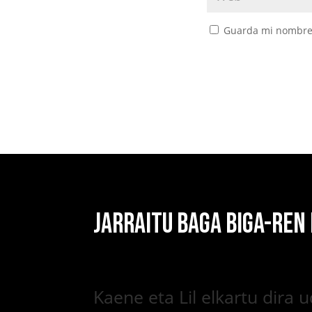
Guarda mi nombre,
JARRAITU BAGA BIGA-REN
Kaene eta Lil elkartu dira