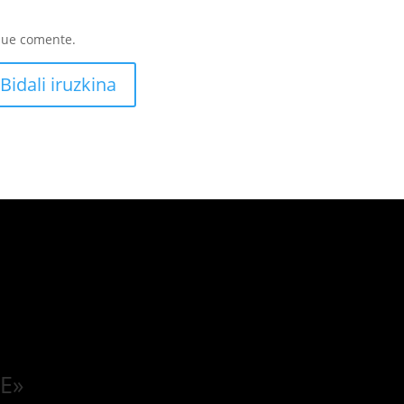
que comente.
Bidali iruzkina
RE»