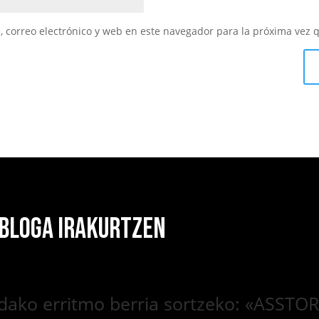
 correo electrónico y web en este navegador para la próxima vez 
 BLOGA IRAKURTZEN
 udako erritmo berria sortzeko: «ASSTO