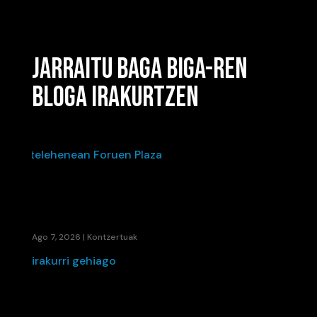
JARRAITU BAGA BIGA-REN
BLOGA IRAKURTZEN
IÑAKI PALACIOSEN“BIZI DEN HOTSA”-K BETE
ZUEN ASTELEHENEAN FORUEN PLAZA
Ago 7, 2026
|
Kontzertuak
irakurri gehiago