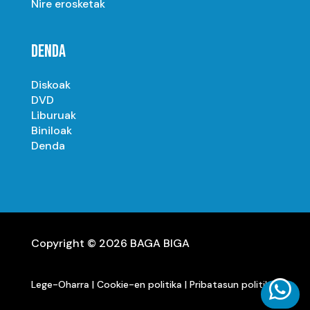
Nire erosketak
DENDA
Diskoak
DVD
Liburuak
Biniloak
Denda
Copyright © 2026 BAGA BIGA

Lege-Oharra
|
Cookie-en politika
|
Pribatasun politika