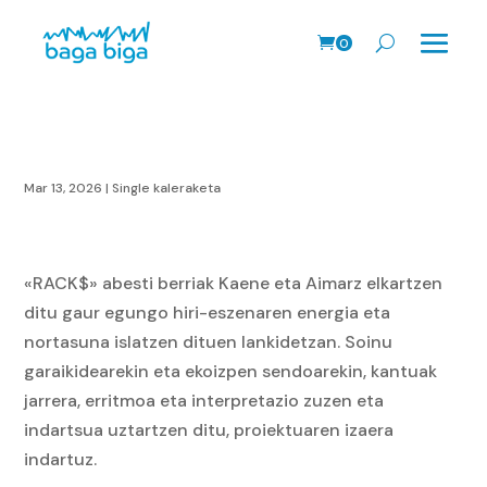
0
prodk
Mar 13, 2026
|
Single kaleraketa
«RACK$»
abesti berriak
Kaene eta Aimarz elkartzen
ditu gaur egungo hiri-eszenaren energia eta
nortasuna islatzen dituen lankidetzan. Soinu
garaikidearekin eta ekoizpen sendoarekin, kantuak
jarrera, erritmoa eta interpretazio zuzen eta
indartsua uztartzen ditu, proiektuaren izaera
indartuz.