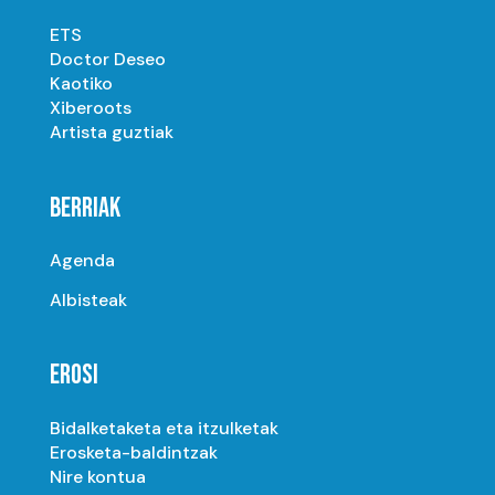
ETS
Doctor Deseo
Kaotiko
Xiberoots
Artista guztiak
BERRIAK
Agenda
Albisteak
EROSI
Bidalketaketa eta itzulketak
Erosketa-baldintzak
Nire kontua