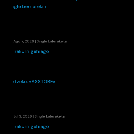
48280EK UDARI SOINU BANDA JARRI DIO
BANDIDA SINGLE BERRIAREKIN
Ago 7, 2026
|
Single kaleraketa
irakurri gehiago
KAENE ETA LIL ELKARTU DIRA UDAKO ERRITMO
BERRIA SORTZEKO: «ASSTORE»
Jul 3, 2026
|
Single kaleraketa
irakurri gehiago