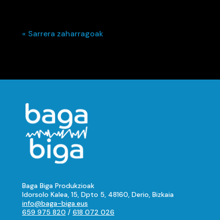
« Sarrera zaharragoak
Baga Biga Produkzioak
Idorsolo Kalea, 15, Dpto 5, 48160, Derio, Bizkaia
info@baga-biga.eus
659 975 820
/
618 072 026