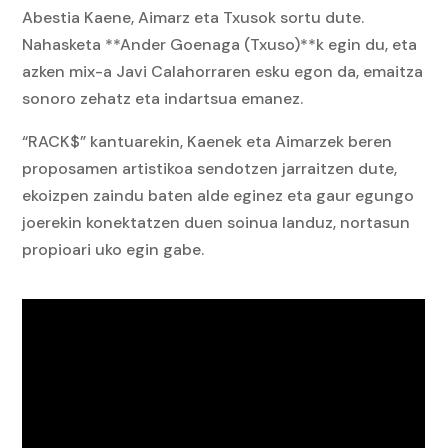
Abestia Kaene, Aimarz eta Txusok sortu dute.
Nahasketa **Ander Goenaga (Txuso)**k egin du, eta
azken mix-a Javi Calahorraren esku egon da, emaitza
sonoro zehatz eta indartsua emanez.
“RACK$” kantuarekin, Kaenek eta Aimarzek beren
proposamen artistikoa sendotzen jarraitzen dute,
ekoizpen zaindu baten alde eginez eta gaur egungo
joerekin konektatzen duen soinua landuz, nortasun
propioari uko egin gabe.