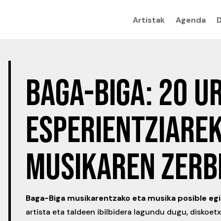
Artistak
Agenda
BAGA-BIGA: 20 U
ESPERIENTZIAREK
MUSIKAREN ZERB
Baga-Biga musikarentzako eta musika posible eg
artista eta taldeen ibilbidera lagundu dugu, diskoet