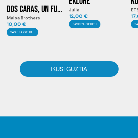
EKLORE
KO
DOS CARAS, UN FUEGO
Julie
ET
12,00
€
17
Maloa Brothers
10,00
€
SASKIRA GEHITU
S
SASKIRA GEHITU
IKUSI GUZTIA