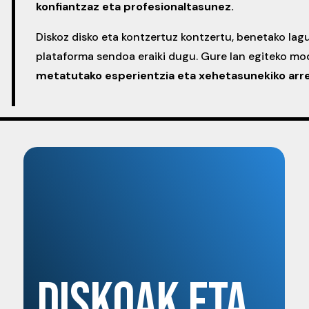
konfiantzaz eta profesionaltasunez.
Diskoz disko eta kontzertuz kontzertu, benetako la
plataforma sendoa eraiki dugu. Gure lan egiteko m
metatutako esperientzia eta xehetasunekiko arre
DISKOAK ETA