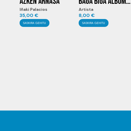
AZKEN ARNASA
BAGA BIGA ALBUMAK
Iñaki Palacios
Artista
35,00
€
8,00
€
SASKIRA GEHITU
SASKIRA GEHITU