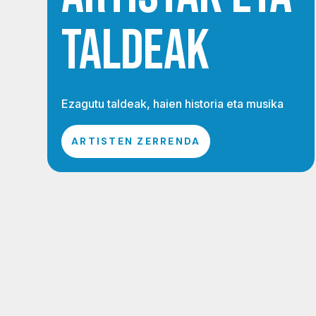
TALDEAK
Ezagutu taldeak, haien historia eta musika
ARTISTEN ZERRENDA