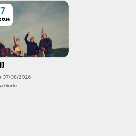
7
ztua
IO
a
07/08/2026
ia
Gorliz