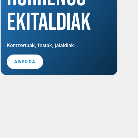
EKITALDIAK
Kontzertuak, festak, jaialdiak…
AGENDA