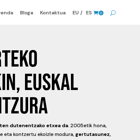
Denda
Bloga
Kontaktua
EU
ES
0
prodk
RTEKO
IN, EUSKAL
ITZURA
iten dutenentzako etxea da
. 2005etik hona,
xe eta kontzertu ekoizle modura,
gertutasunez,