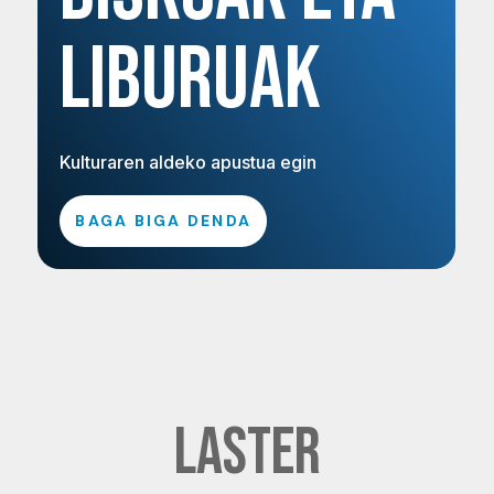
LIBURUAK
Kulturaren aldeko apustua egin
BAGA BIGA DENDA
LASTER