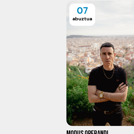
07
abuztua
MODUS OPERANDI