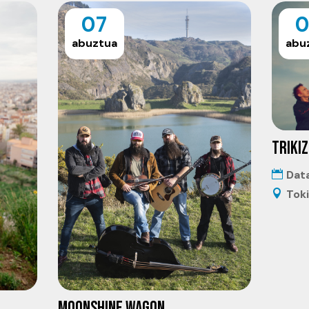
07
0
abuztua
abu
TRIKIZ
Dat
Tok
MOONSHINE WAGON