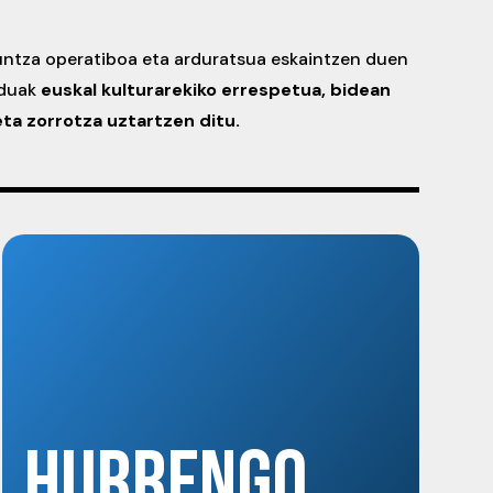
guntza operatiboa eta arduratsua eskaintzen duen
oduak
euskal kulturarekiko errespetua, bidean
ta zorrotza uztartzen ditu.
HURRENGO