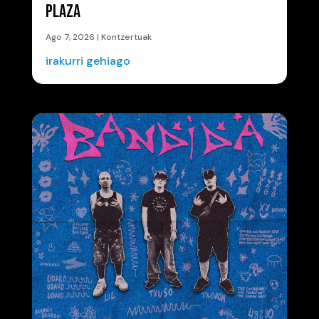
PLAZA
Ago 7, 2026
|
Kontzertuak
irakurri gehiago