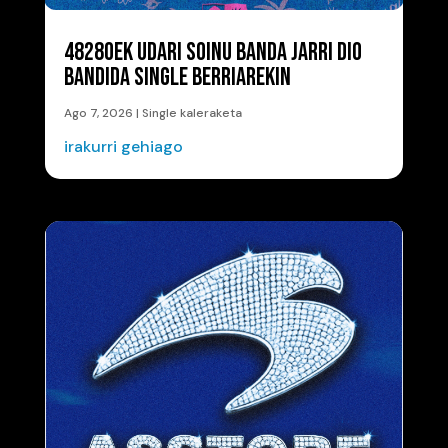
48280EK UDARI SOINU BANDA JARRI DIO
BANDIDA SINGLE BERRIAREKIN
Ago 7, 2026
|
Single kaleraketa
irakurri gehiago