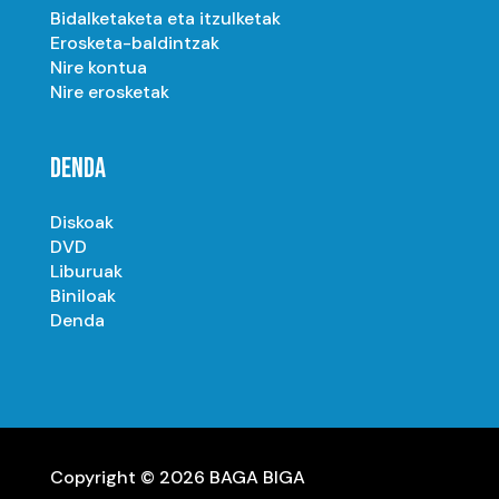
Bidalketaketa eta itzulketak
Erosketa-baldintzak
Nire kontua
Nire erosketak
DENDA
Diskoak
DVD
Liburuak
Biniloak
Denda
Copyright © 2026 BAGA BIGA