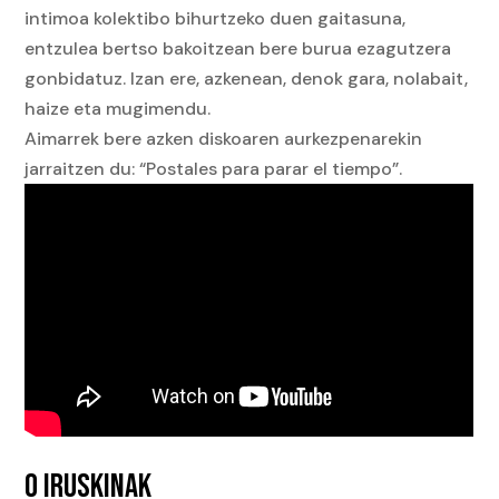
intimoa kolektibo bihurtzeko duen gaitasuna,
entzulea bertso bakoitzean bere burua ezagutzera
gonbidatuz. Izan ere, azkenean, denok gara, nolabait,
haize eta mugimendu.
Aimarrek bere azken diskoaren aurkezpenarekin
jarraitzen du: “Postales para parar el tiempo”.
0 IRUSKINAK