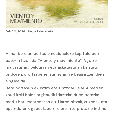
Feb 20, 2026
|
Single kaleraketa
Aimar bere unibertso emozionaleko kapitulu berri
batekin itzuli da: “Viento y movimiento”. Agurrei,
maitasunari, beldurrari eta askatasunari kantatu
ondoren, oroitzapenei aurrez aurre begiratzen dien
singlea da.
Bere nortasun akustiko eta zintzoari leial, Aimarrek
zauri ireki baina argitsutik idazteko duen berezko
modu hori mantentzen du. Haren hitzak, zuzenak eta
apaindurarik gabeak, berriro ere interpretazio intimo