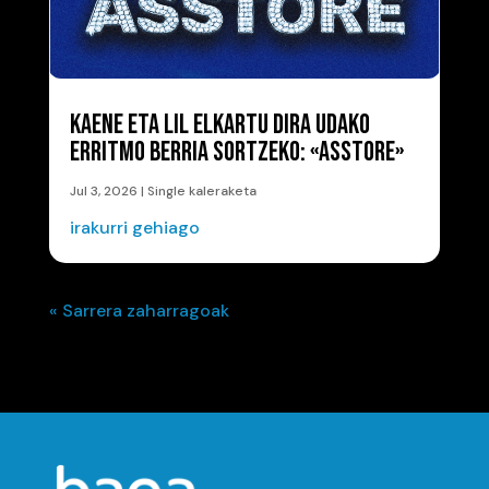
KAENE ETA LIL ELKARTU DIRA UDAKO
ERRITMO BERRIA SORTZEKO: «ASSTORE»
Jul 3, 2026
|
Single kaleraketa
irakurri gehiago
« Sarrera zaharragoak