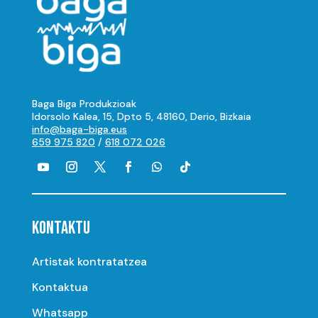
Baga Biga Produkzioak
Idorsolo Kalea, 15, Dpto 5, 48160, Derio, Bizkaia
info@baga-biga.eus
659 975 820
/
618 072 026
KONTAKTU
Artistak kontratatzea
Kontaktua
Whatsapp