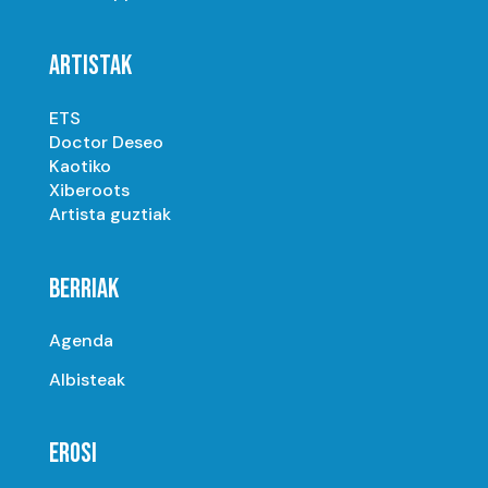
ARTISTAK
ETS
Doctor Deseo
Kaotiko
Xiberoots
Artista guztiak
BERRIAK
Agenda
Albisteak
EROSI