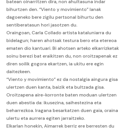
batean oinarritzen dira, non ahultasuna indar
bihurtzen den. “Viento y movimiento” lanak
dagoeneko bere zigilu pertsonal bihurtu den
sentiberatasun hori jasotzen du.
Oraingoan, Carla Collado artista kataluniarra du
bidelagun; haren ahotsak testura bero eta etereoa
ematen dio kantuari. Bi ahotsen arteko elkarrizketak
soinu berezi bat eraikitzen du, non oroitzapenak ez
diren soilik gogora ekartzen, ia ukitu ere egin
daitezkeen.
“Viento y movimiento” ez da nostalgia aingura gisa
ulertzen duen kanta, baizik eta bultzada gisa.
Oroitzapena aire-korronte baten moduan ulertzen
duen abestia da: ikusezina, saihestezina eta
beharrezkoa. Iragana besarkatzen duen gaia, oraina
ulertu eta aurrera egiten jarraitzeko.
Elkarlan honekin, Aimarrek berriz ere berresten du