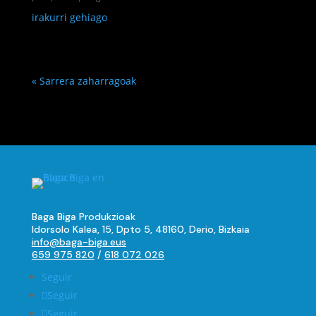
irakurri gehiago
« Sarrera zaharragoak
Baga Biga Produkzioak
Idorsolo Kalea, 15, Dpto 5, 48160, Derio, Bizkaia
info@baga-biga.eus
659 975 820
/
618 072 026
Seguir
Seguir
Seguir