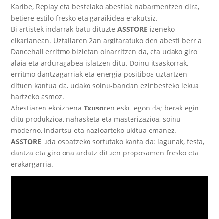
Karibe, Replay eta bestelako abestiak nabarmentzen dira,
betiere estilo fresko eta garaikidea erakutsiz.
Bi artistek indarrak batu dituzte
ASSTORE
izeneko
elkarlanean. Uztailaren 2an argitaratuko den abesti berria
Dancehall erritmo bizietan oinarritzen da, eta udako giro
alaia eta arduragabea islatzen ditu. Doinu itsaskorrak,
erritmo dantzagarriak eta energia positiboa uztartzen
dituen kantua da, udako soinu-bandan ezinbesteko lekua
hartzeko asmoz.
Abestiaren ekoizpena
Txuso
ren esku egon da; berak egin
ditu produkzioa, nahasketa eta masterizazioa, soinu
moderno, indartsu eta nazioarteko ukitua emanez.
ASSTORE
uda ospatzeko sortutako kanta da: lagunak, festa,
dantza eta giro ona ardatz dituen proposamen fresko eta
erakargarria.