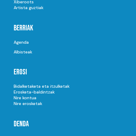
Xiberoots
Artista guztiak
Berriak
Agenda
Albisteak
Erosi
Bidalketaketa eta itzulketak
Erosketa-baldintzak
Nire kontua
Nire erosketak
Denda