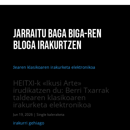
JARRAITU BAGA BIGA-REN
BLOGA IRAKURTZEN
HEITXI-k «Ikusi Arte»
irudikatzen du: Berri Txarrak
taldearen klasikoaren
irakurketa elektronikoa
Jun 19, 2026
|
Single kaleraketa
irakurri gehiago