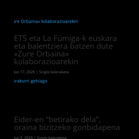
ETS eta La Fúmiga-k euskara
eta balentziera batzen dute
«Zure Orbaina»
kolaborazioarekin
Jun 17, 2026
|
Single kaleraketa
irakurri gehiago
Eider-en “betirako dela”,
oraina bizitzeko gonbidapena
Jun 5, 2026
|
Single kaleraketa