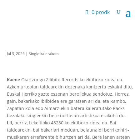
0 prodk
Jul 3, 2026
|
Single kaleraketa
Kaene
Oiartzungo Zilibito Records kolektiboko kidea da.
Azken urteotan taldearekin dozenaka kontzertu eskaini ditu,
Euskal Herriko gazte eszenan bere lekua sendotuz. Horrez
gain, bakarkako ibilbidea ere garatzen ari da, eta Rambo,
Zapatan Zola edo Aimarz-ekin batera kaleratutako Racks
bezalako singleekin bere nortasun artistikoa erakutsi du.
Lil,
berriz, Lekeitioko 48280 kolektiboko kidea da. Bai
taldearekin, bai bakarlari moduan, belaunaldi berriko hiri-
musikaren erreferente bihurtzen ari da. Bere lanen artean