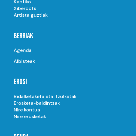
Kaotiko
Xiberoots
Artista guztiak
BERRIAK
Agenda
Albisteak
EROSI
Bidalketaketa eta itzulketak
Erosketa-baldintzak
Nire kontua
Nire erosketak