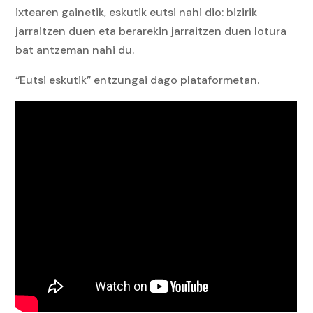
ixtearen gainetik, eskutik eutsi nahi dio: bizirik
jarraitzen duen eta berarekin jarraitzen duen lotura
bat antzeman nahi du.
“Eutsi eskutik” entzungai dago plataformetan.