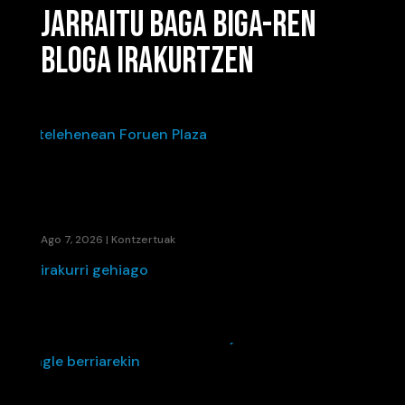
JARRAITU BAGA BIGA-REN
BLOGA IRAKURTZEN
IÑAKI PALACIOSEN“BIZI DEN HOTSA”-K BETE
ZUEN ASTELEHENEAN FORUEN PLAZA
Ago 7, 2026
|
Kontzertuak
irakurri gehiago