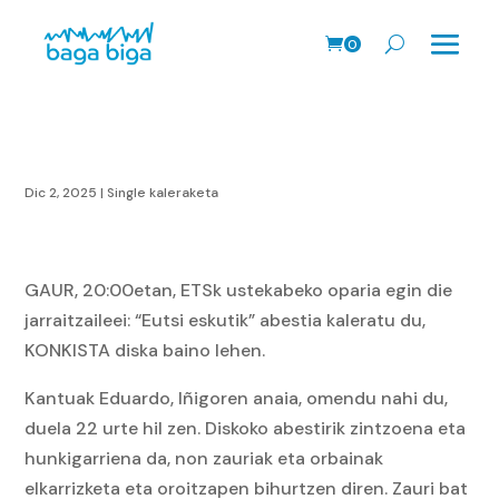
0
prodk
Dic 2, 2025
|
Single kaleraketa
GAUR, 20:00etan,
ETS
k ustekabeko oparia egin die
jarraitzaileei:
“Eutsi eskutik”
abestia kaleratu du,
KONKISTA
diska baino lehen.
Kantuak Eduardo, Iñigoren anaia, omendu nahi du,
duela 22 urte hil zen. Diskoko abestirik zintzoena eta
hunkigarriena da, non zauriak eta orbainak
elkarrizketa eta oroitzapen bihurtzen diren. Zauri bat