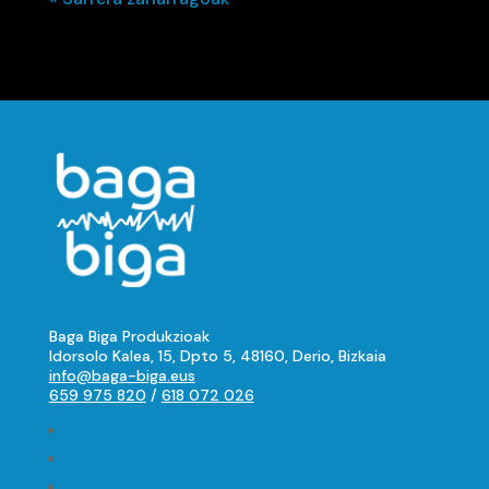
Baga Biga Produkzioak
Idorsolo Kalea, 15, Dpto 5, 48160, Derio, Bizkaia
info@baga-biga.eus
659 975 820
/
618 072 026
Seguir
Seguir
Seguir