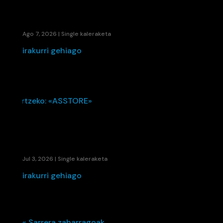
48280EK UDARI SOINU BANDA JARRI DIO
BANDIDA SINGLE BERRIAREKIN
Ago 7, 2026
|
Single kaleraketa
irakurri gehiago
KAENE ETA LIL ELKARTU DIRA UDAKO ERRITMO
BERRIA SORTZEKO: «ASSTORE»
Jul 3, 2026
|
Single kaleraketa
irakurri gehiago
« Sarrera zaharragoak