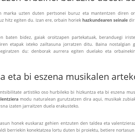
an marka uzten duten pertsonei buruz eta mantentzen diren or
uz hitz egiten du. Izan ere, orbain horiek
hazkundearen seinale
dir
en baten bidez, gaiak oroitzapen partekatuak, beranduegi iriste
iren etapak ixteko zailtasuna jorratzen ditu. Baina nostalgian g
egiratzen du: denborak aurrera egiten duelako eta orbainekin
za eta bi eszena musikalen arte
entsibilitate artistiko oso hurbileko bi hizkuntza eta bi eszena mu
lentziera
modu naturalean gurutzatzen dira aqui, musikak zubiak
esna izaten jarraitzen duela erakusteko.
tasun honek euskaraz gehien entzuten den taldea eta valentzier
aldi berriekin konektatzea lortu duten bi proiektu, betiere nortas