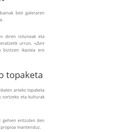
bainak beti galeraren
a.
n diren isiluneak eta
eratzetik urrun, «
Zure
 bizitzen ikastea ere
ko topaketa
sikalen arteko topaketa
 sortzeko eta kulturak
az gehien entzuten den
un propioa mantenduz.