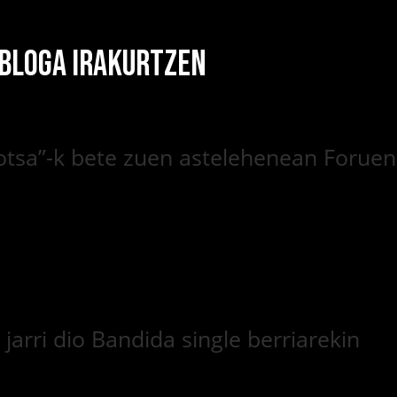
 BLOGA IRAKURTZEN
hotsa”-k bete zuen astelehenean Foruen
arri dio Bandida single berriarekin