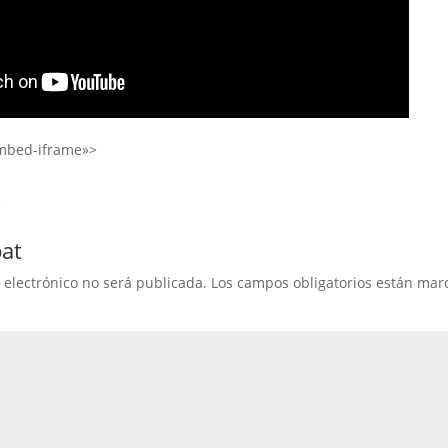
embed-iframe»>
k
bat
 electrónico no será publicada.
Los campos obligatorios están ma