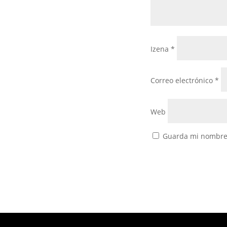
Izena
*
Correo electrónico
*
Web
Guarda mi nombre,