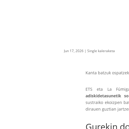
Jun 17, 2026
|
Single kaleraketa
Kanta batzuk ospatzek
ETS eta La Fúmiga
adiskidetasunetik s
sustraiko ekoizpen ba
dirauen guztian jartze
Gurekin do