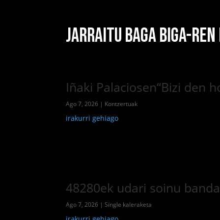
JARRAITU BAGA BIGA-REN
Iñaki Palaciosen“Bizi den 
Ago 7, 2026
|
Kontzertuak
irakurri gehiago
48280ek udari soinu banda j
Ago 7, 2026
|
Single kaleraketa
irakurri gehiago