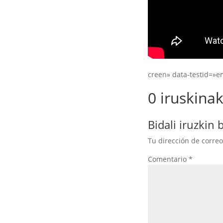
creen» data-testid=»
0 iruskina
Bidali iruzkin 
Tu dirección de correo
Comentario
*