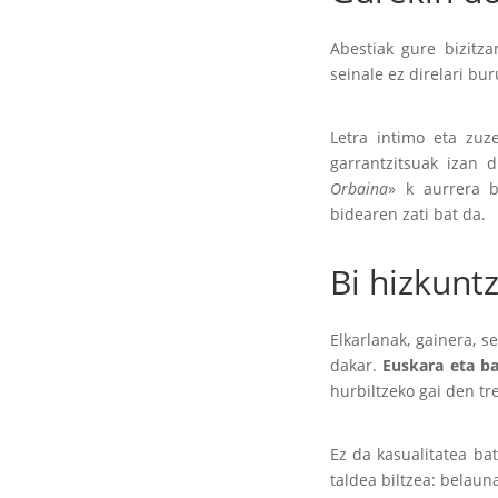
Abestiak gure bizitz
seinale ez direlari bur
Letra intimo eta zuz
garrantzitsuak izan d
Orbaina
» k aurrera b
bidearen zati bat da.
Bi hizkunt
Elkarlanak, gainera, s
dakar.
Euskara eta ba
hurbiltzeko gai den tr
Ez da kasualitatea ba
taldea biltzea: belaun