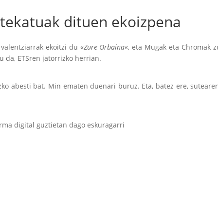
rtekatuak dituen ekoizpena
valentziarrak ekoitzi du «
Zure Orbaina
«, eta Mugak eta Chromak z
u da, ETSren jatorrizko herrian.
ko abesti bat. Min ematen duenari buruz. Eta, batez ere, sutearen
orma digital guztietan dago eskuragarri