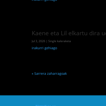
Kaene eta Lil elkartu dira
Jul 3, 2026
|
Single kaleraketa
irakurri gehiago
« Sarrera zaharragoak