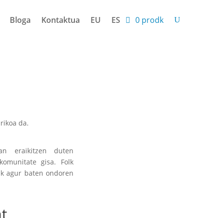
Bloga
Kontaktua
EU
ES
0 prodk
rikoa da.
n eraikitzen duten
omunitate gisa. Folk
-k agur baten ondoren
at