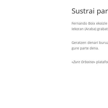
Sustrai pa
Fernando Boix ekoizle 
Iekoran (Araba) grabat
Geratzen denari buruz
gure parte dena.
«
Zure Orbaina
» plataf