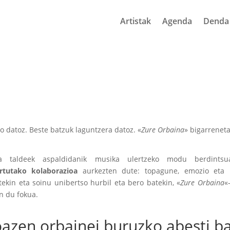
Artistak
Agenda
Denda
o datoz. Beste batzuk laguntzera datoz. «
Zure Orbaina
» bigarreneta
 taldeek aspaldidanik musika ulertzeko modu berdintsua
ortutako kolaborazioa
aurkezten dute: topagune, emozio eta k
tekin eta soinu unibertso hurbil eta bero batekin, «
Zure Orbaina
«
n du fokua.
azen orbainei buruzko abesti b