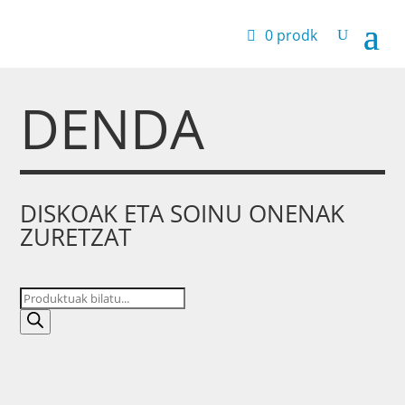
0 prodk
DENDA
DISKOAK ETA SOINU ONENAK
ZURETZAT
Produktu
bilaketa