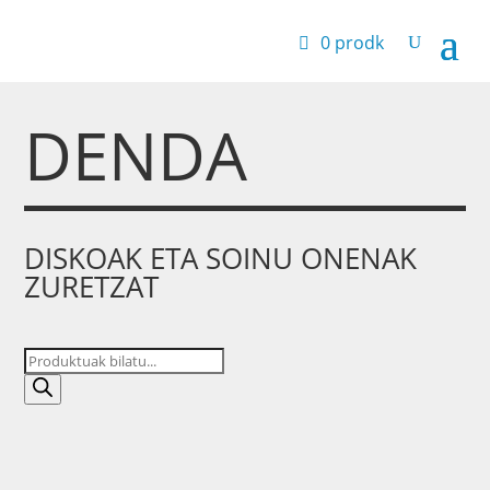
0 prodk
DENDA
DISKOAK ETA SOINU ONENAK
ZURETZAT
Produktu
bilaketa