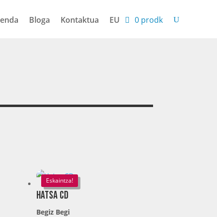
enda
Bloga
Kontaktua
EU
0 prodk
Eskaintza!
Hatsa CD
Begiz Begi