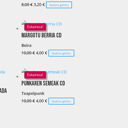
El
El
8,00
€
3,20
€
Saskira gehitu
precio
precio
original
actual
era:
es:
Eskaintza!
8,00 €.
3,20 €.
Margotu berria CD
Beira
El
El
10,00
€
4,00
€
Saskira gehitu
precio
precio
original
actual
era:
es:
Eskaintza!
10,00 €.
4,00 €.
Punkaren semeak CD
rada
Txapelpunk
El
El
10,00
€
4,00
€
Saskira gehitu
precio
precio
original
actual
era:
es: