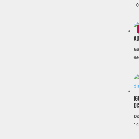
10
Ad
Ga
8,
Ig
di
Do
14