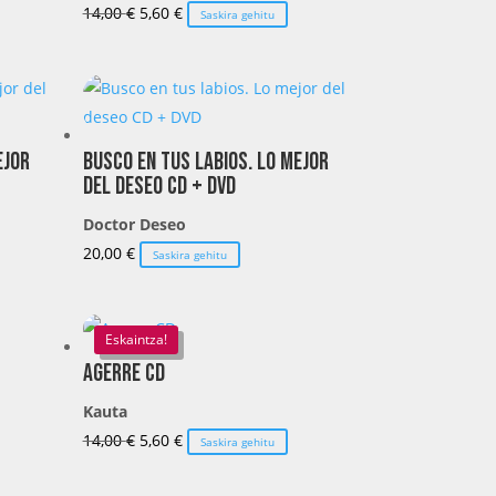
El
El
14,00
€
5,60
€
Saskira gehitu
precio
precio
original
actual
era:
es:
14,00 €.
5,60 €.
ejor
Busco en tus labios. Lo mejor
del deseo CD + DVD
Doctor Deseo
20,00
€
Saskira gehitu
Eskaintza!
Agerre CD
Kauta
El
El
14,00
€
5,60
€
Saskira gehitu
precio
precio