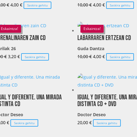
El
El
El
El
,00
€
4,00
€
10,00
€
4,00
€
Saskira gehitu
Saskira gehitu
precio
precio
precio
precio
original
actual
original
actual
era:
es:
era:
es:
Eskaintza!
Eskaintza!
10,00 €.
4,00 €.
10,00 €.
4,00 €.
renalinaren zain CD
Labarraren ertzean CD
rilak 26
Guda Dantza
El
El
El
El
00
€
3,20
€
10,00
€
4,00
€
Saskira gehitu
Saskira gehitu
precio
precio
precio
precio
original
actual
original
actual
era:
es:
era:
es:
8,00 €.
3,20 €.
10,00 €.
4,00 €.
ual y diferente. Una mirada
Igual y diferente. Una mi
stinta CD
distinta CD + DVD
ctor Deseo
Doctor Deseo
,00
€
20,00
€
Saskira gehitu
Saskira gehitu