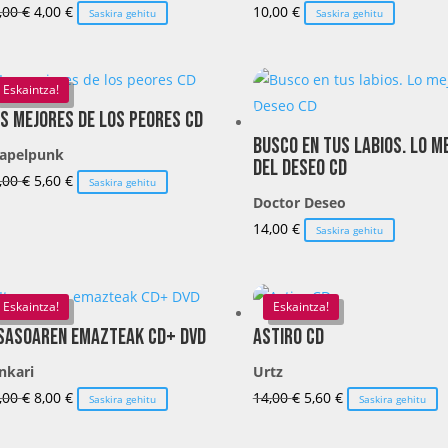
El
El
,00
€
4,00
€
10,00
€
Saskira gehitu
Saskira gehitu
precio
precio
original
actual
era:
es:
Eskaintza!
10,00 €.
4,00 €.
s mejores de los peores CD
Busco en tus labios. Lo m
apelpunk
del Deseo CD
El
El
,00
€
5,60
€
Saskira gehitu
Doctor Deseo
precio
precio
14,00
€
original
actual
Saskira gehitu
era:
es:
14,00 €.
5,60 €.
Eskaintza!
Eskaintza!
sasoaren emazteak CD+ DVD
Astiro CD
nkari
Urtz
El
El
El
El
,00
€
8,00
€
14,00
€
5,60
€
Saskira gehitu
Saskira gehitu
precio
precio
precio
precio