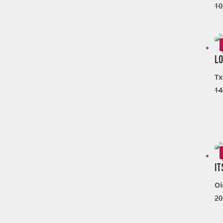
10
Lo
Tx
14
It
Oi
20