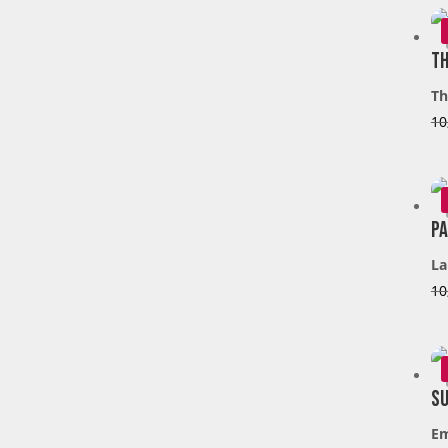
Th
Th
10
Pa
La
10
Su
E