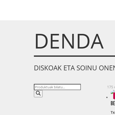
DENDA
DISKOAK ETA SOINU ONE
Produktu
175 
bilaketa
Be
Tx