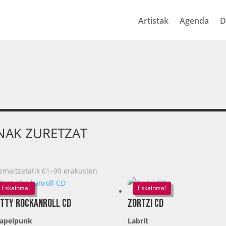
Artistak
Agenda
D
NAK ZURETZAT
emaitzetatik 61–90 erakusten
Eskaintza!
Eskaintza!
tty Rockanroll CD
Zortzi CD
apelpunk
Labrit