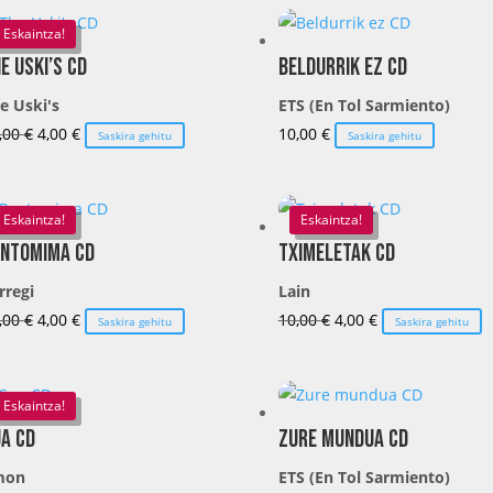
Eskaintza!
e Uski’s CD
Beldurrik ez CD
e Uski's
ETS (En Tol Sarmiento)
El
El
,00
€
4,00
€
10,00
€
Saskira gehitu
Saskira gehitu
precio
precio
original
actual
era:
es:
Eskaintza!
Eskaintza!
10,00 €.
4,00 €.
ntomima CD
Tximeletak CD
rregi
Lain
El
El
El
El
,00
€
4,00
€
10,00
€
4,00
€
Saskira gehitu
Saskira gehitu
precio
precio
precio
precio
original
actual
original
actual
era:
es:
era:
es:
Eskaintza!
10,00 €.
4,00 €.
10,00 €.
4,00 €.
a CD
Zure mundua CD
mon
ETS (En Tol Sarmiento)