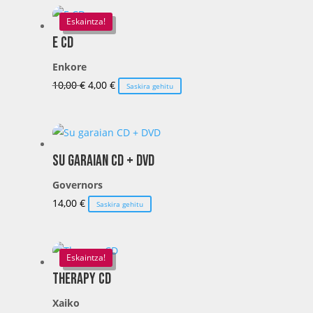
10,00 €.
4,00 €.
Eskaintza!
E CD
Enkore
El
El
10,00
€
4,00
€
Saskira gehitu
precio
precio
original
actual
era:
es:
10,00 €.
4,00 €.
Su garaian CD + DVD
Governors
14,00
€
Saskira gehitu
Eskaintza!
Therapy CD
Xaiko