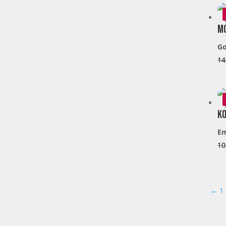
Mo
Go
14
Ko
E
10
←
1