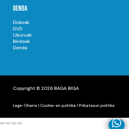
DENDA
Diskoak
DVD
Liburuak
Biniloak
Denda
Copyright © 2026 BAGA BIGA
Lege-Oharra
|
Cookie-en politika
|
Pribatasun politika
