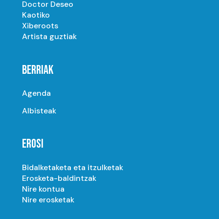
Doctor Deseo
Kaotiko
Xiberoots
Artista guztiak
BERRIAK
Agenda
Albisteak
EROSI
Bidalketaketa eta itzulketak
Erosketa-baldintzak
Nire kontua
Nire erosketak