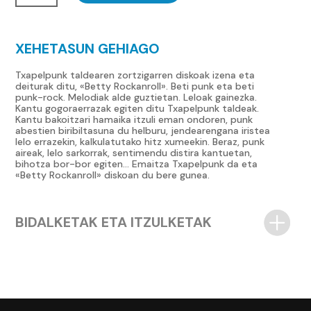
CD
cantidad
XEHETASUN GEHIAGO
Txapelpunk taldearen zortzigarren diskoak izena eta
deiturak ditu, «Betty Rockanroll». Beti punk eta beti
punk-rock. Melodiak alde guztietan. Leloak gainezka.
Kantu gogoraerrazak egiten ditu Txapelpunk taldeak.
Kantu bakoitzari hamaika itzuli eman ondoren, punk
abestien biribiltasuna du helburu, jendearengana iristea
lelo errazekin, kalkulatutako hitz xumeekin. Beraz, punk
aireak, lelo sarkorrak, sentimendu distira kantuetan,
bihotza bor-bor egiten… Emaitza Txapelpunk da eta
«Betty Rockanroll» diskoan du bere gunea.
BIDALKETAK ETA ITZULKETAK