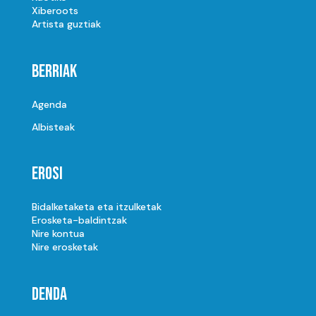
Xiberoots
Artista guztiak
Berriak
Agenda
Albisteak
Erosi
Bidalketaketa eta itzulketak
Erosketa-baldintzak
Nire kontua
Nire erosketak
Denda