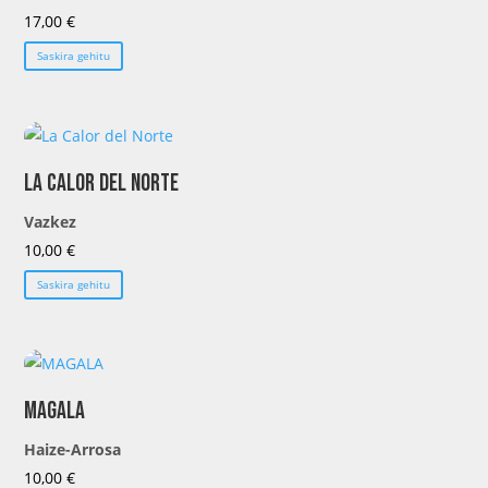
17,00
€
Saskira gehitu
La Calor del Norte
Vazkez
10,00
€
Saskira gehitu
MAGALA
Haize-Arrosa
10,00
€