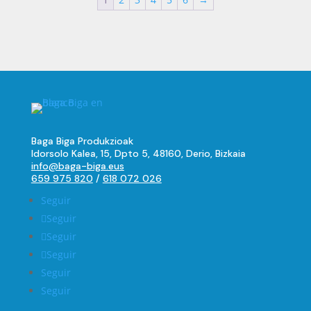
Baga Biga Produkzioak
Idorsolo Kalea, 15, Dpto 5, 48160, Derio, Bizkaia
info@baga-biga.eus
659 975 820
/
618 072 026
Seguir
Seguir
Seguir
Seguir
Seguir
Seguir