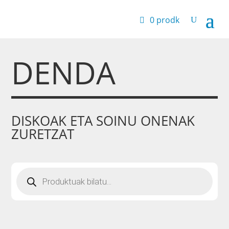
0 prodk
DENDA
DISKOAK ETA SOINU ONENAK
ZURETZAT
Produktu
bilaketa