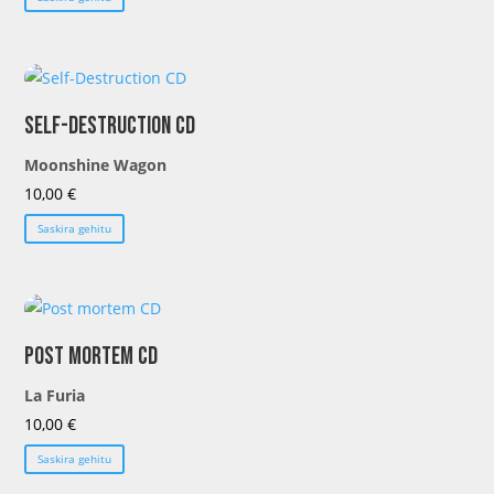
Self-Destruction CD
Moonshine Wagon
10,00
€
Saskira gehitu
Post mortem CD
La Furia
10,00
€
Saskira gehitu