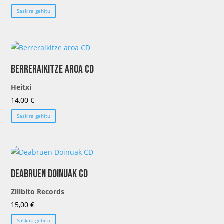
Saskira gehitu
Berreraikitze aroa CD
Heitxi
14,00
€
Saskira gehitu
Deabruen Doinuak CD
Zilibito Records
15,00
€
Saskira gehitu