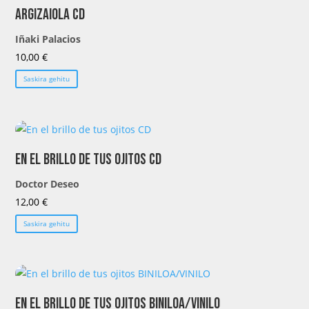
Argizaiola CD
Iñaki Palacios
10,00
€
Saskira gehitu
En el brillo de tus ojitos CD
Doctor Deseo
12,00
€
Saskira gehitu
En el brillo de tus ojitos BINILOA/VINILO