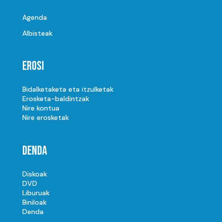
Agenda
Albisteak
Erosi
Bidalketaketa eta itzulketak
Erosketa-baldintzak
Nire kontua
Nire erosketak
Denda
Diskoak
DVD
Liburuak
Biniloak
Denda