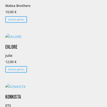
Maloa Brothers
10,00
€
Saskira gehitu
EKLORE
Julie
12,00
€
Saskira gehitu
KONKISTA
ETS