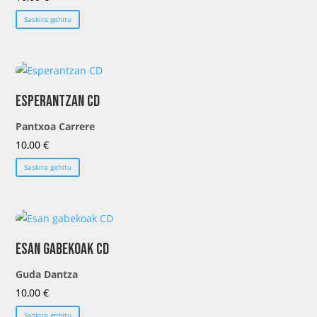
Saskira gehitu
Esperantzan CD
Pantxoa Carrere
10,00
€
Saskira gehitu
Esan gabekoak CD
Guda Dantza
10,00
€
Saskira gehitu