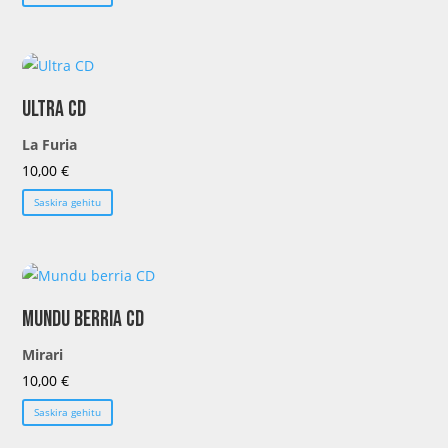
Ultra CD
La Furia
10,00
€
Saskira gehitu
Mundu berria CD
Mirari
10,00
€
Saskira gehitu