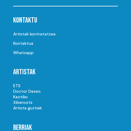
Kontaktu
Artistak kontratatzea
Kontaktua
Whatsapp
Artistak
ETS
Doctor Deseo
Kaotiko
Xiberoots
Artista guztiak
Berriak