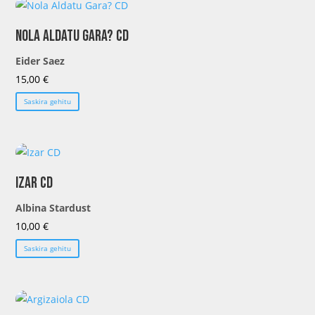
Nola Aldatu Gara? CD
Eider Saez
15,00
€
Saskira gehitu
Izar CD
Albina Stardust
10,00
€
Saskira gehitu