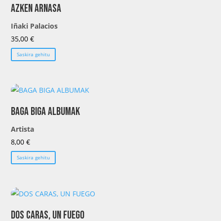
Azken Arnasa
Iñaki Palacios
35,00
€
Saskira gehitu
BAGA BIGA ALBUMAK
Artista
8,00
€
Saskira gehitu
DOS CARAS, UN FUEGO