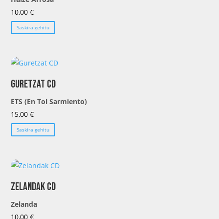
10,00
€
Saskira gehitu
Guretzat CD
ETS (En Tol Sarmiento)
15,00
€
Saskira gehitu
Zelandak CD
Zelanda
10,00
€