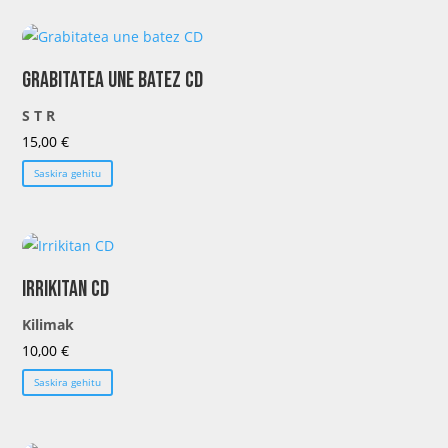
Grabitatea une batez CD
S T R
15,00
€
Saskira gehitu
Irrikitan CD
Kilimak
10,00
€
Saskira gehitu