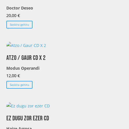
Doctor Deseo
20,00
€
Saskira gehitu
Atzo / Gaur CD X 2
Modus Operandi
12,00
€
Saskira gehitu
Ez dugu zor ezer CD
Haize Arrosa