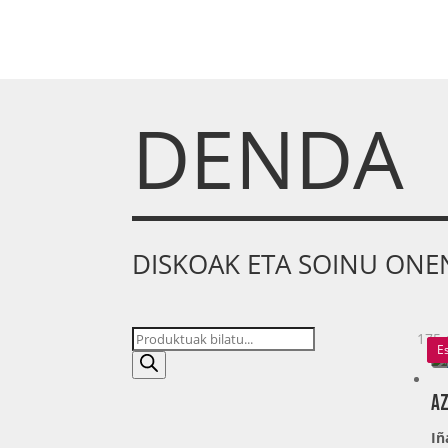
DENDA
DISKOAK ETA SOINU ONE
Produktu
175 
E
E
bilaketa
Az
Iñ