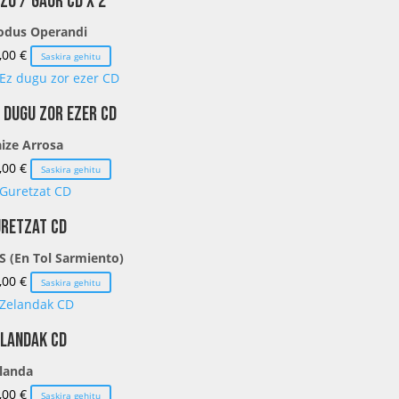
zo / Gaur CD X 2
dus Operandi
,00
€
Saskira gehitu
 dugu zor ezer CD
ize Arrosa
,00
€
Saskira gehitu
retzat CD
S (En Tol Sarmiento)
,00
€
Saskira gehitu
landak CD
landa
,00
€
Saskira gehitu