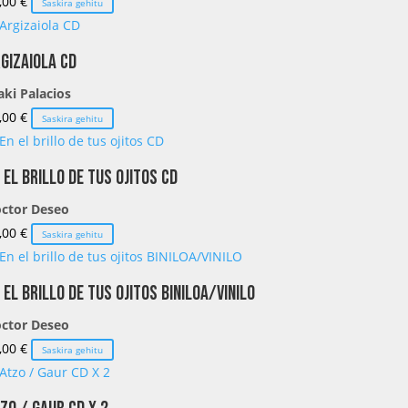
,00
€
Saskira gehitu
gizaiola CD
aki Palacios
,00
€
Saskira gehitu
 el brillo de tus ojitos CD
ctor Deseo
,00
€
Saskira gehitu
 el brillo de tus ojitos BINILOA/VINILO
ctor Deseo
,00
€
Saskira gehitu