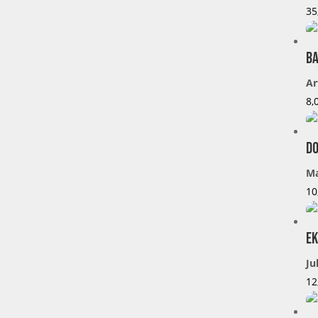
35
BA
Ar
8,
DO
Ma
10
EK
Ju
12