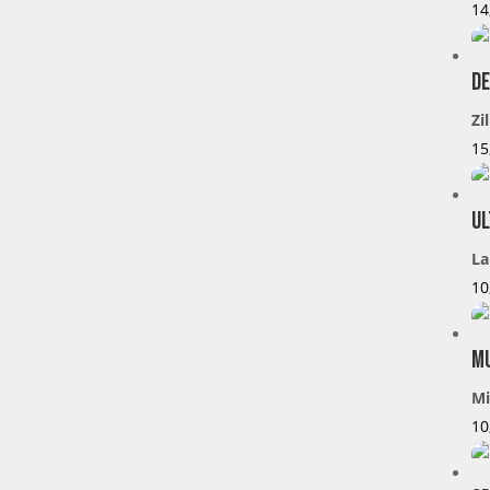
14
De
Zi
15
Ul
La
10
Mu
Mi
10