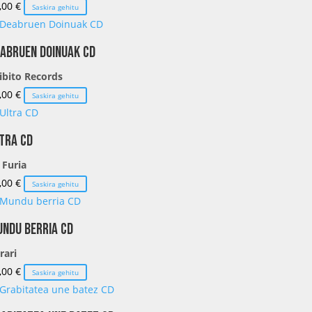
,00
€
Saskira gehitu
abruen Doinuak CD
libito Records
,00
€
Saskira gehitu
tra CD
 Furia
,00
€
Saskira gehitu
ndu berria CD
rari
,00
€
Saskira gehitu