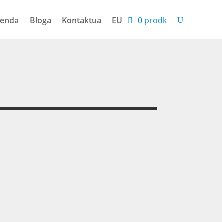
enda
Bloga
Kontaktua
EU
0 prodk