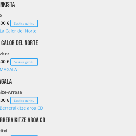
NKISTA
S
,00
€
Saskira gehitu
 Calor del Norte
zkez
,00
€
Saskira gehitu
AGALA
ize-Arrosa
,00
€
Saskira gehitu
rreraikitze aroa CD
itxi