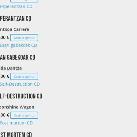
perantzan CD
ntxoa Carrere
,00
€
Saskira gehitu
an gabekoak CD
da Dantza
,00
€
Saskira gehitu
lf-Destruction CD
oonshine Wagon
,00
€
Saskira gehitu
ost mortem CD