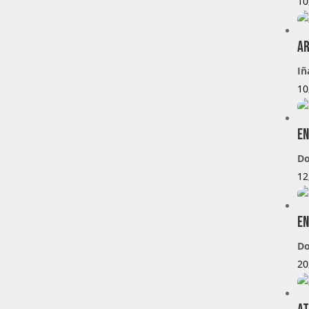
10
Ar
Iñ
10
En
Do
12
En
Do
20