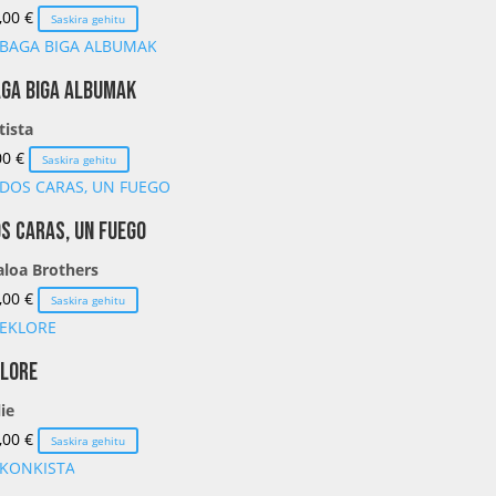
,00
€
Saskira gehitu
GA BIGA ALBUMAK
tista
00
€
Saskira gehitu
S CARAS, UN FUEGO
loa Brothers
,00
€
Saskira gehitu
LORE
lie
,00
€
Saskira gehitu