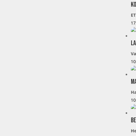
KO
ET
17
La
Va
10
M
Ha
10
Be
He