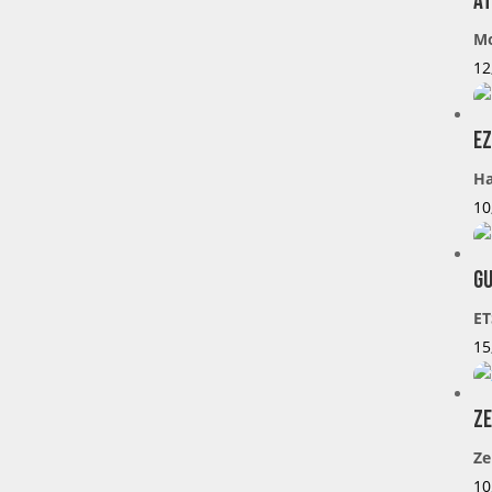
At
Mo
12
Ez
Ha
10
Gu
ET
15
Ze
Ze
10