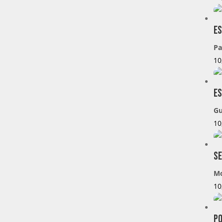
Es
Pa
10
Es
Gu
10
Se
M
10
P