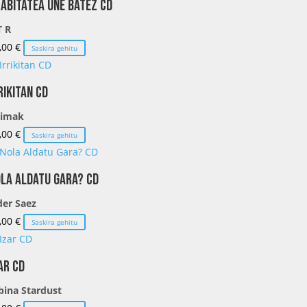
abitatea une batez CD
T R
,00
€
Saskira gehitu
rikitan CD
limak
,00
€
Saskira gehitu
la Aldatu Gara? CD
der Saez
,00
€
Saskira gehitu
ar CD
bina Stardust