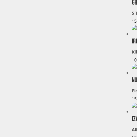
Gr
S 
15
Ir
Ki
10
No
Ei
15
Iz
Al