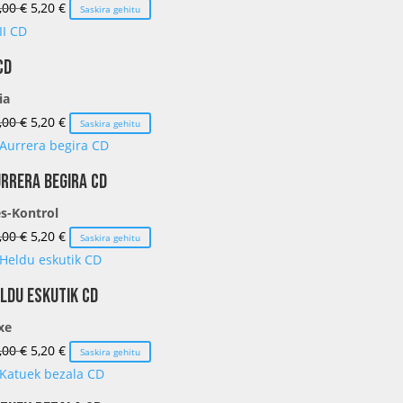
El
El
,00
€
5,20
€
Saskira gehitu
precio
precio
original
actual
 CD
era:
es:
ia
13,00 €.
5,20 €.
El
El
,00
€
5,20
€
Saskira gehitu
precio
precio
original
actual
rrera begira CD
era:
es:
s-Kontrol
13,00 €.
5,20 €.
El
El
,00
€
5,20
€
Saskira gehitu
precio
precio
original
actual
ldu eskutik CD
era:
es:
xe
13,00 €.
5,20 €.
El
El
,00
€
5,20
€
Saskira gehitu
precio
precio
original
actual