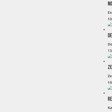
No
Es
13
De
Do
13
Ze
Ze
13
Re
Ka