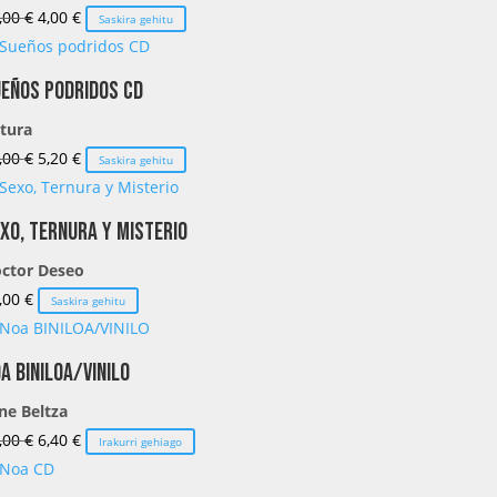
El
El
,00
€
4,00
€
Saskira gehitu
precio
precio
original
actual
eños podridos CD
era:
es:
tura
10,00 €.
4,00 €.
El
El
,00
€
5,20
€
Saskira gehitu
precio
precio
original
actual
xo, Ternura y Misterio
era:
es:
ctor Deseo
13,00 €.
5,20 €.
,00
€
Saskira gehitu
a BINILOA/VINILO
ne Beltza
El
El
,00
€
6,40
€
Irakurri gehiago
precio
precio
original
actual