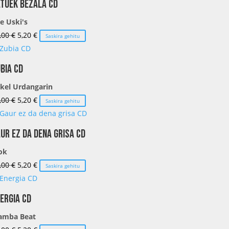
tuek bezala CD
era:
es:
e Uski's
13,00 €.
5,20 €.
El
El
,00
€
5,20
€
Saskira gehitu
precio
precio
original
actual
bia CD
era:
es:
kel Urdangarin
13,00 €.
5,20 €.
El
El
,00
€
5,20
€
Saskira gehitu
precio
precio
original
actual
ur ez da dena grisa CD
era:
es:
ok
13,00 €.
5,20 €.
El
El
,00
€
5,20
€
Saskira gehitu
precio
precio
original
actual
ergia CD
era:
es:
amba Beat
13,00 €.
5,20 €.