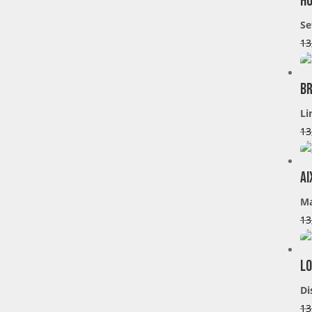
Ho
Se
13
Br
Li
13
Ai
Ma
13
Lo
Di
13