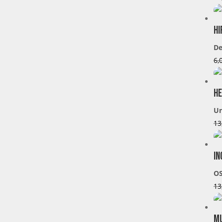
Hi
De
6,
He
U
13
In
O
13
Mu