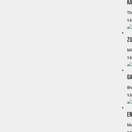
Ka
Th
13
Zu
Mi
13
Ga
Bi
13
En
M