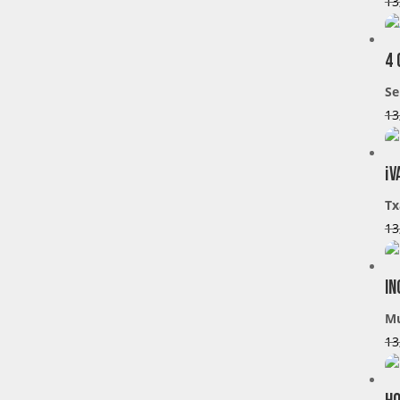
13
4 
Se
13
¡V
Tx
13
In
M
13