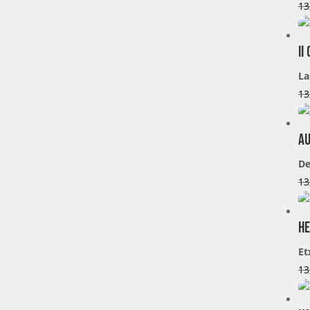
13
II
La
13
Au
De
13
He
Et
13