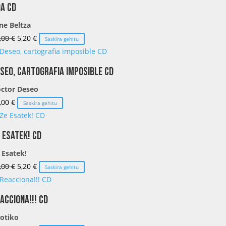
a CD
era:
es:
ne Beltza
16,00 €.
6,40 €.
El
El
,00
€
5,20
€
Saskira gehitu
precio
precio
original
actual
seo, cartografia imposible CD
era:
es:
ctor Deseo
13,00 €.
5,20 €.
,00
€
Saskira gehitu
 Esatek! CD
 Esatek!
El
El
,00
€
5,20
€
Saskira gehitu
precio
precio
original
actual
acciona!!! CD
era:
es:
otiko
13,00 €.
5,20 €.