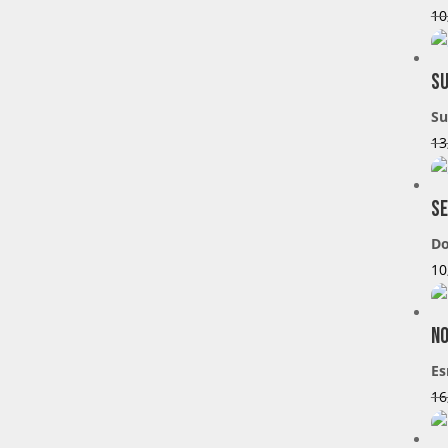
10
Su
Su
13
Se
Do
10
No
Es
16