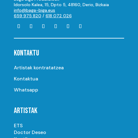
Idorsolo Kalea, 15, Dpto 5, 48160, Derio, Bizkaia
info@baga-biga.eus
659 975 820
/
618 072 026
KONTAKTU
Artistak kontratatzea
Kontaktua
Whatsapp
ARTISTAK
ETS
Doctor Deseo