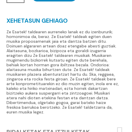
CD
cantidad
XEHETASUN GEHIAGO
Ze Esatek! taldearen aurreneko lanak ez du izenbururik;
homonimoa da, beraz. Ze Esatek! taldeak egiten duen
musika proposamenak jaia eta dantza batzen ditu.
Doinuen algararen artean doaz etengabe abesti guztiak.
Alaitasuna, bozkarioa, bizipoza eta goraldi izugarria
eragiten dizu Ze Esatek! taldearen musikak. Musikaren
mugimendu bizkorrek kutsatu egiten dute berehala,
behiak kortan horman gora ibiltzea bezala. Ondorioa:
alaitasuna musika bihurtzen dute. Ze Esatek! taldeak
musikaren plazera abenturatzat hartu du. Ska, reggaea,
zingaroa eta rocka festa giroan. Ze Esatek! taldeak bere
arte konprometituarekin ez dio muzin egiten, inola ere ez,
kaleko eta hiriko matxinadari, ezta horrek dakartzan
bizitzeko aukera suspergarri eta zintzoagoei. Musikari
atera nahi dioten etekina festan eta dantzan datza.
Dibertimendua, olgetako gogoa, garai bateko haize
freskoa barrukoa berotzeko. Ze Esatek! taldetzarra da,
euren musika legez.