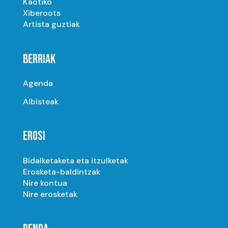
Kaotiko
Xiberoots
Artista guztiak
BERRIAK
Agenda
Albisteak
EROSI
Bidalketaketa eta itzulketak
Erosketa-baldintzak
Nire kontua
Nire erosketak