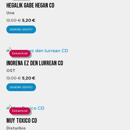
HEGALIK GABE HEGAN CD
Une
El
El
13,00
€
5,20
€
precio
precio
SASKIRA GEHITU
original
actual
era:
es:
13,00 €.
5,20 €.
Eskaintza!
INORENA EZ DEN LURREAN CD
OST
El
El
13,00
€
5,20
€
precio
precio
SASKIRA GEHITU
original
actual
era:
es:
13,00 €.
5,20 €.
Eskaintza!
MUY TOXICO CD
Disturbio