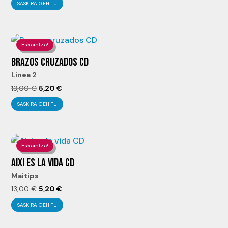
SASKIRA GEHITU
original
actual
era:
es:
13,00 €.
5,20 €.
Eskaintza!
BRAZOS CRUZADOS CD
Linea 2
El
El
13,00
€
5,20
€
precio
precio
SASKIRA GEHITU
original
actual
era:
es:
13,00 €.
5,20 €.
Eskaintza!
AIXI ES LA VIDA CD
Maitips
El
El
13,00
€
5,20
€
precio
precio
SASKIRA GEHITU
original
actual