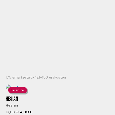
175 emaitzetatik 121–150 erakusten
Eskaintza!
HESIAN
Hesian
El
El
10,00
€
4,00
€