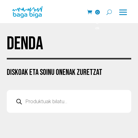
0
pr
o
dk
DENDA
DISKOAK ETA SOINU ONENAK ZURETZAT
Produktu
bilaketa