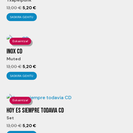
El
El
13,00
€
5,20
€
precio
precio
SASKIRA GEHITU
original
actual
era:
es:
13,00 €.
5,20 €.
Eskaintza!
INOX CD
Muted
El
El
13,00
€
5,20
€
precio
precio
SASKIRA GEHITU
original
actual
era:
es:
13,00 €.
5,20 €.
Eskaintza!
HOY ES SIEMPRE TODAVIA CD
Set
El
El
13,00
€
5,20
€
precio
precio