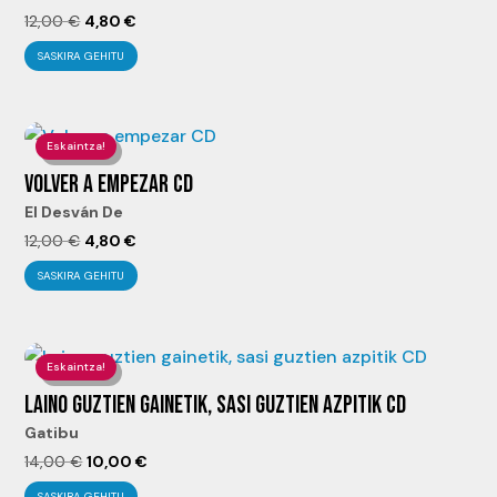
El
El
12,00
€
4,80
€
precio
precio
SASKIRA GEHITU
original
actual
era:
es:
12,00 €.
4,80 €.
Eskaintza!
VOLVER A EMPEZAR CD
El Desván De
El
El
12,00
€
4,80
€
precio
precio
SASKIRA GEHITU
original
actual
era:
es:
12,00 €.
4,80 €.
Eskaintza!
LAINO GUZTIEN GAINETIK, SASI GUZTIEN AZPITIK CD
Gatibu
El
El
14,00
€
10,00
€
precio
precio
SASKIRA GEHITU