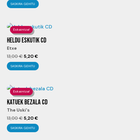
precio
precio
SASKIRA GEHITU
original
actual
era:
es:
13,00 €.
5,20 €.
Eskaintza!
HELDU ESKUTIK CD
Etxe
El
El
13,00
€
5,20
€
precio
precio
SASKIRA GEHITU
original
actual
era:
es:
13,00 €.
5,20 €.
Eskaintza!
KATUEK BEZALA CD
The Uski's
El
El
13,00
€
5,20
€
precio
precio
SASKIRA GEHITU
original
actual