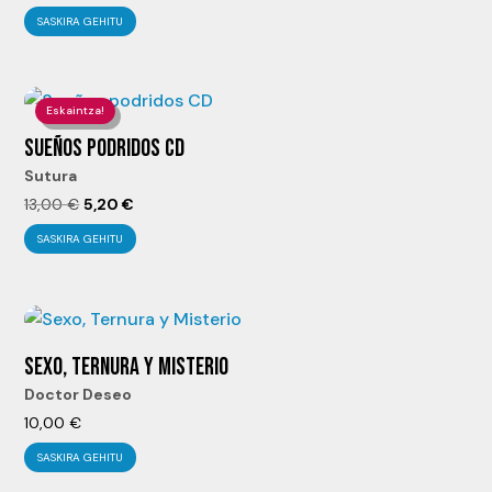
precio
precio
SASKIRA GEHITU
original
actual
era:
es:
10,00 €.
4,00 €.
Eskaintza!
SUEÑOS PODRIDOS CD
Sutura
El
El
13,00
€
5,20
€
precio
precio
SASKIRA GEHITU
original
actual
era:
es:
13,00 €.
5,20 €.
SEXO, TERNURA Y MISTERIO
Doctor Deseo
10,00
€
SASKIRA GEHITU