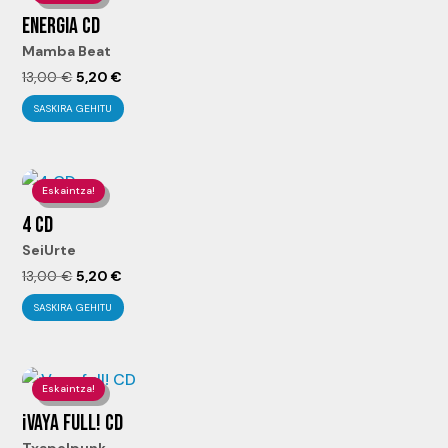
ENERGIA CD
Mamba Beat
El
El
13,00
€
5,20
€
precio
precio
SASKIRA GEHITU
original
actual
era:
es:
13,00 €.
5,20 €.
Eskaintza!
4 CD
SeiUrte
El
El
13,00
€
5,20
€
precio
precio
SASKIRA GEHITU
original
actual
era:
es:
13,00 €.
5,20 €.
Eskaintza!
¡VAYA FULL! CD
Txapelpunk