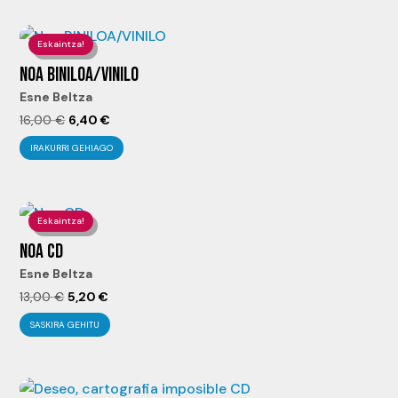
Eskaintza!
NOA BINILOA/VINILO
Esne Beltza
El
El
16,00
€
6,40
€
precio
precio
IRAKURRI GEHIAGO
original
actual
era:
es:
16,00 €.
6,40 €.
Eskaintza!
NOA CD
Esne Beltza
El
El
13,00
€
5,20
€
precio
precio
SASKIRA GEHITU
original
actual
era:
es:
13,00 €.
5,20 €.