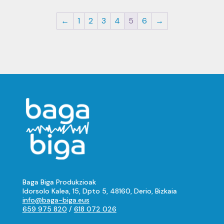
12,00 €.
4,80 €.
←
1
2
3
4
5
6
→
Baga Biga Produkzioak
Idorsolo Kalea, 15, Dpto 5, 48160, Derio, Bizkaia
info@baga-biga.eus
659 975 820
/
618 072 026