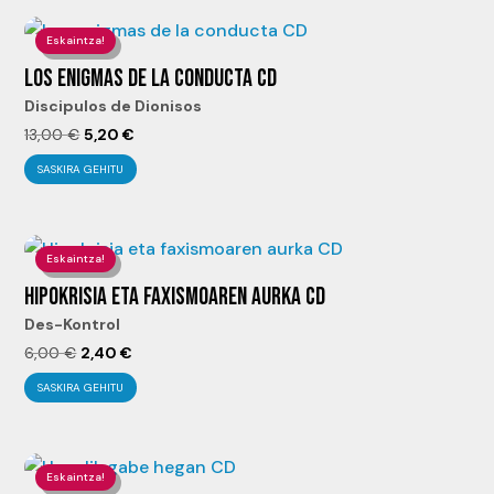
era:
es:
13,00 €.
5,20 €.
Eskaintza!
LOS ENIGMAS DE LA CONDUCTA CD
Discipulos de Dionisos
El
El
13,00
€
5,20
€
precio
precio
SASKIRA GEHITU
original
actual
era:
es:
13,00 €.
5,20 €.
Eskaintza!
HIPOKRISIA ETA FAXISMOAREN AURKA CD
Des-Kontrol
El
El
6,00
€
2,40
€
precio
precio
SASKIRA GEHITU
original
actual
era:
es:
6,00 €.
2,40 €.
Eskaintza!