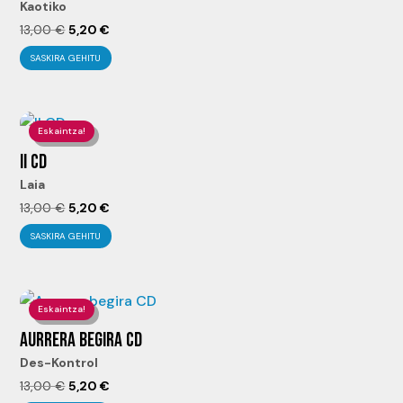
Kaotiko
El
El
13,00
€
5,20
€
precio
precio
SASKIRA GEHITU
original
actual
era:
es:
13,00 €.
5,20 €.
Eskaintza!
II CD
Laia
El
El
13,00
€
5,20
€
precio
precio
SASKIRA GEHITU
original
actual
era:
es:
13,00 €.
5,20 €.
Eskaintza!
AURRERA BEGIRA CD
Des-Kontrol
El
El
13,00
€
5,20
€