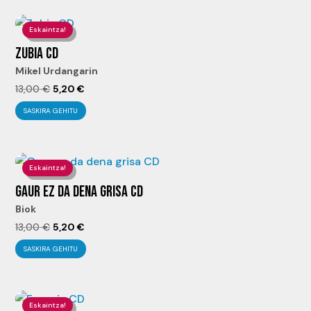
era:
es:
13,00 €.
5,20 €.
Eskaintza!
ZUBIA CD
Mikel Urdangarin
El
El
13,00
€
5,20
€
precio
precio
SASKIRA GEHITU
original
actual
era:
es:
13,00 €.
5,20 €.
Eskaintza!
GAUR EZ DA DENA GRISA CD
Biok
El
El
13,00
€
5,20
€
precio
precio
SASKIRA GEHITU
original
actual
era:
es:
13,00 €.
5,20 €.
Eskaintza!