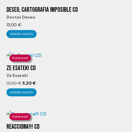
DESEO, CARTOGRAFIA IMPOSIBLE CD
Doctor Deseo
13,00
€
SASKIRA GEHITU
Eskaintza!
ZE ESATEK! CD
Ze Esatek!
El
El
13,00
€
5,20
€
precio
precio
SASKIRA GEHITU
original
actual
era:
es:
13,00 €.
5,20 €.
Eskaintza!
REACCIONA!!! CD