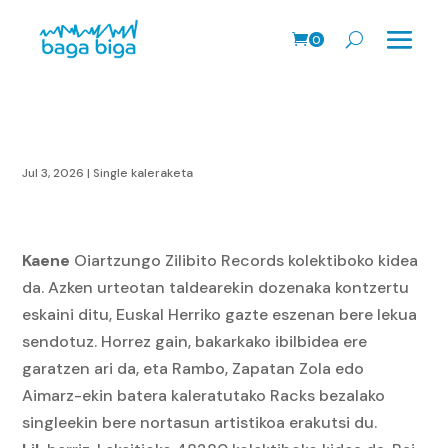
0
prodk
Jul 3, 2026
|
Single kaleraketa
Kaene
Oiartzungo Zilibito Records kolektiboko kidea
da. Azken urteotan taldearekin dozenaka kontzertu
eskaini ditu, Euskal Herriko gazte eszenan bere lekua
sendotuz. Horrez gain, bakarkako ibilbidea ere
garatzen ari da, eta Rambo, Zapatan Zola edo
Aimarz-ekin batera kaleratutako Racks bezalako
singleekin bere nortasun artistikoa erakutsi du.