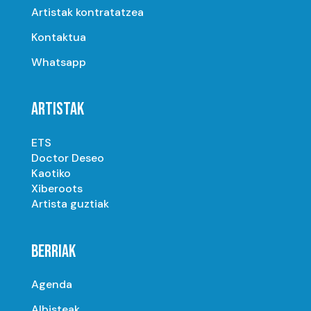
Artistak kontratatzea
Kontaktua
Whatsapp
ARTISTAK
ETS
Doctor Deseo
Kaotiko
Xiberoots
Artista guztiak
BERRIAK
Agenda
Albisteak