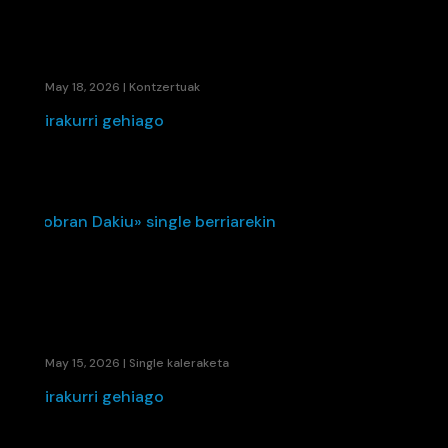
DOCTOR DESEO 20/40; DESIRAREN GAU
MAGIKOA 🎤🌟
May 18, 2026
|
Kontzertuak
irakurri gehiago
48280 TALDEAK UDAREN ETORRERA
AURRERATU DU «SOBRAN DAKIU» SINGLE
BERRIAREKIN
May 15, 2026
|
Single kaleraketa
irakurri gehiago