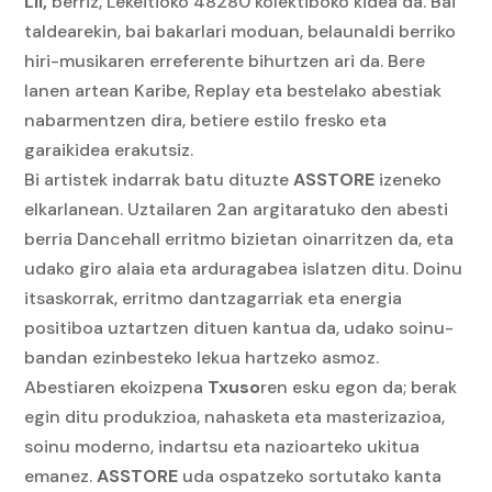
Lil,
berriz, Lekeitioko 48280 kolektiboko kidea da. Bai
taldearekin, bai bakarlari moduan, belaunaldi berriko
hiri-musikaren erreferente bihurtzen ari da. Bere
lanen artean Karibe, Replay eta bestelako abestiak
nabarmentzen dira, betiere estilo fresko eta
garaikidea erakutsiz.
Bi artistek indarrak batu dituzte
ASSTORE
izeneko
elkarlanean. Uztailaren 2an argitaratuko den abesti
berria Dancehall erritmo bizietan oinarritzen da, eta
udako giro alaia eta arduragabea islatzen ditu. Doinu
itsaskorrak, erritmo dantzagarriak eta energia
positiboa uztartzen dituen kantua da, udako soinu-
bandan ezinbesteko lekua hartzeko asmoz.
Abestiaren ekoizpena
Txuso
ren esku egon da; berak
egin ditu produkzioa, nahasketa eta masterizazioa,
soinu moderno, indartsu eta nazioarteko ukitua
emanez.
ASSTORE
uda ospatzeko sortutako kanta