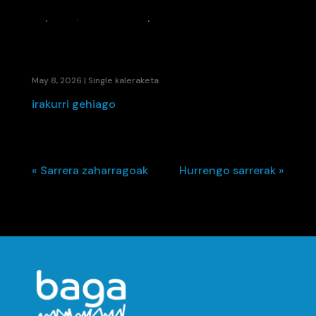
“GIPUTXI”, AZAX-EN KOLPE BERRIA
May 8, 2026
|
Single kaleraketa
irakurri gehiago
« Sarrera zaharragoak
Hurrengo sarrerak »