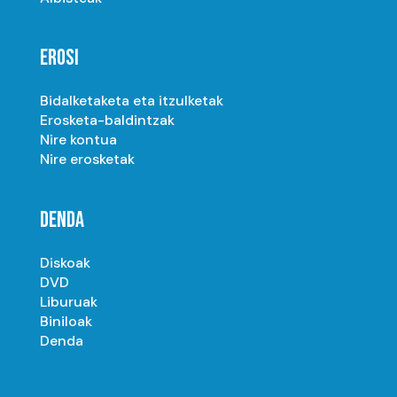
EROSI
Bidalketaketa eta itzulketak
Erosketa-baldintzak
Nire kontua
Nire erosketak
DENDA
Diskoak
DVD
Liburuak
Biniloak
Denda