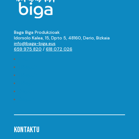
Baga Biga Produkzioak
Idorsolo Kalea, 15, Dpto 5, 48160, Derio, Bizkaia
info@baga-biga.eus
659 975 820
/
618 072 026
Seguir
Seguir
Seguir
Seguir
Seguir
Seguir
KONTAKTU