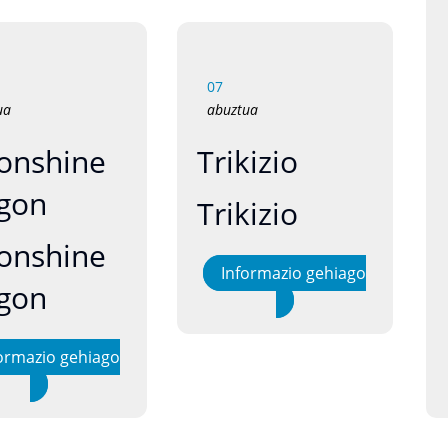
07
ua
abuztua
onshine
Trikizio
gon
Trikizio
onshine
Informazio gehiago
gon
ormazio gehiago