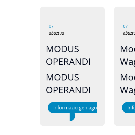
07
07
abuztua
abuzt
MODUS
Mo
OPERANDI
Wa
MODUS
Mo
OPERANDI
Wa
Informazio gehiago
Inf