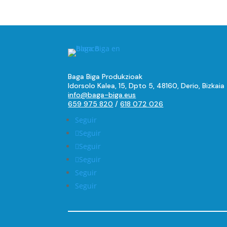
Baga Biga Produkzioak
Idorsolo Kalea, 15, Dpto 5, 48160, Derio, Bizkaia
info@baga-biga.eus
659 975 820
/
618 072 026
Seguir
Seguir
Seguir
Seguir
Seguir
Seguir