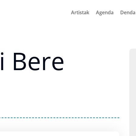
Artistak
Agenda
Denda
i Bere