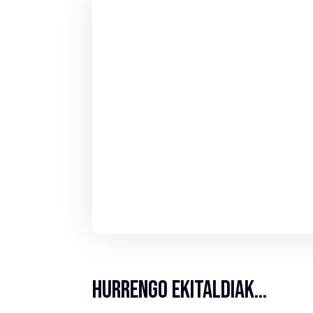
Hurrengo ekitaldiak…