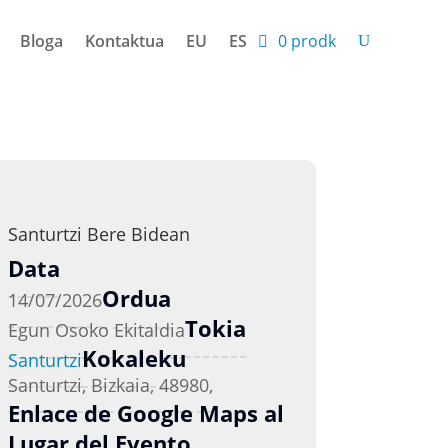
Bloga
Kontaktua
EU
ES
0 prodk
Santurtzi Bere Bidean
Data
Ordua
14/07/2026
Tokia
Egun Osoko Ekitaldia
Kokaleku
Santurtzi
Santurtzi, Bizkaia, 48980,
Enlace de Google Maps al
Lugar del Evento