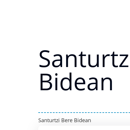
Santurtz
Bidean
Santurtzi Bere Bidean