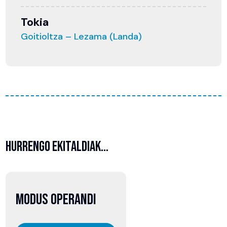
Tokia
Goitioltza – Lezama (Landa)
HURRENGO EKITALDIAK…
07
MODUS OPERANDI
abuztua