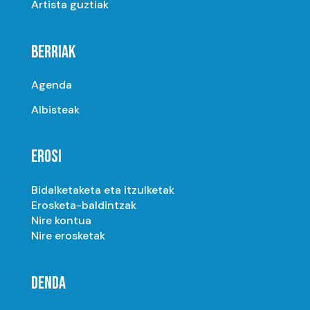
Artista guztiak
BERRIAK
Agenda
Albisteak
EROSI
Bidalketaketa eta itzulketak
Erosketa-baldintzak
Nire kontua
Nire erosketak
DENDA