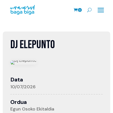
0
prodk
DJ ELEPUNTO
Data
10/07/2026
Ordua
Egun Osoko Ekitaldia