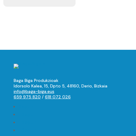
Baga Biga Produkzioak
Idorsolo Kalea, 15, Dpto 5, 48160, Derio, Bizkaia
info@baga-biga.eus
659 975 820
/
618 072 026
Seguir
Seguir
Seguir
Seguir