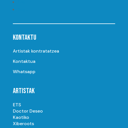
Seguir
Seguir
KONTAKTU
Artistak kontratatzea
Kontaktua
Whatsapp
ARTISTAK
ETS
Doctor Deseo
Kaotiko
Xiberoots