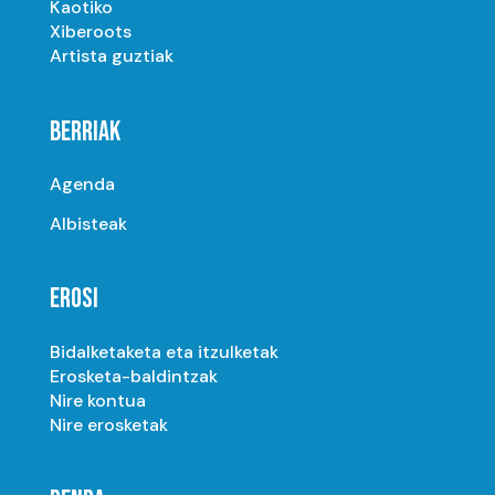
Kaotiko
Xiberoots
Artista guztiak
BERRIAK
Agenda
Albisteak
EROSI
Bidalketaketa eta itzulketak
Erosketa-baldintzak
Nire kontua
Nire erosketak