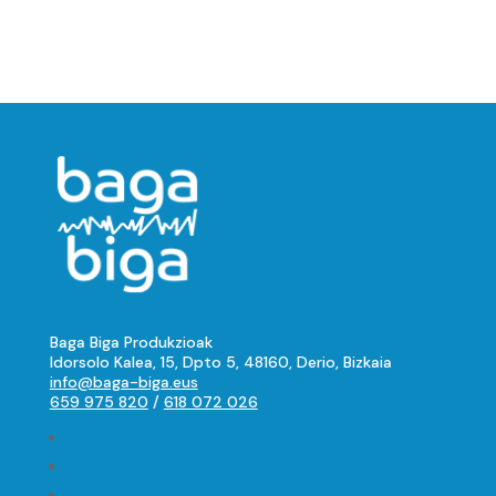
Baga Biga Produkzioak
Idorsolo Kalea, 15, Dpto 5, 48160, Derio, Bizkaia
info@baga-biga.eus
659 975 820
/
618 072 026
Seguir
Seguir
Seguir