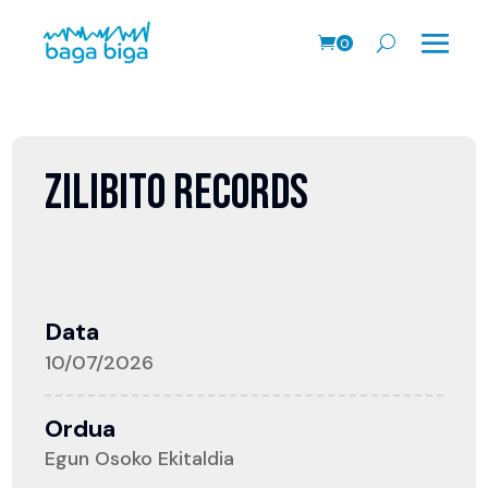
0
prodk
ZILIBITO RECORDS
Data
10/07/2026
Ordua
Egun Osoko Ekitaldia