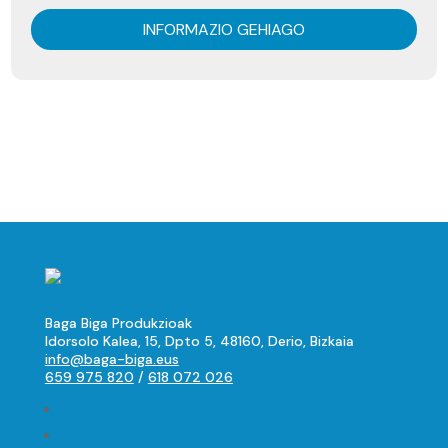
INFORMAZIO GEHIAGO
Baga Biga Produkzioak
Idorsolo Kalea, 15, Dpto 5, 48160, Derio, Bizkaia
info@baga-biga.eus
659 975 820
/
618 072 026
Seguir
Seguir