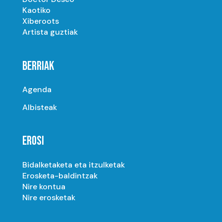
Kaotiko
Xiberoots
Artista guztiak
BERRIAK
Agenda
Albisteak
EROSI
Bidalketaketa eta itzulketak
Erosketa-baldintzak
Nire kontua
Nire erosketak