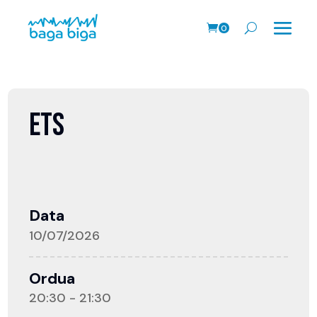
0
prodk
ETS
Data
10/07/2026
Ordua
20:30 - 21:30