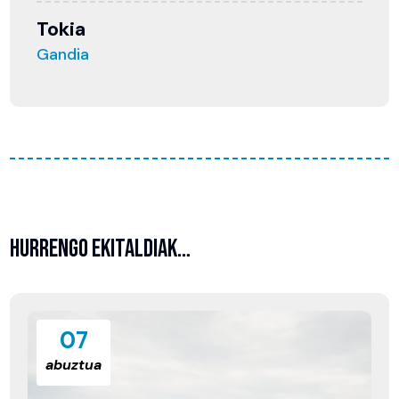
Tokia
Gandia
HURRENGO EKITALDIAK…
07
abuztua