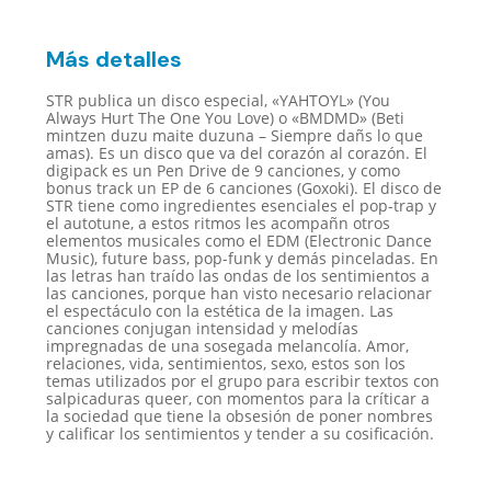
Más detalles
STR publica un disco especial, «YAHTOYL» (You
Always Hurt The One You Love) o «BMDMD» (Beti
mintzen duzu maite duzuna – Siempre dañs lo que
amas). Es un disco que va del corazón al corazón. El
digipack es un Pen Drive de 9 canciones, y como
bonus track un EP de 6 canciones (Goxoki). El disco de
STR tiene como ingredientes esenciales el pop-trap y
el autotune, a estos ritmos les acompañn otros
elementos musicales como el EDM (Electronic Dance
Music), future bass, pop-funk y demás pinceladas. En
las letras han traído las ondas de los sentimientos a
las canciones, porque han visto necesario relacionar
el espectáculo con la estética de la imagen. Las
canciones conjugan intensidad y melodías
impregnadas de una sosegada melancolía. Amor,
relaciones, vida, sentimientos, sexo, estos son los
temas utilizados por el grupo para escribir textos con
salpicaduras queer, con momentos para la críticar a
la sociedad que tiene la obsesión de poner nombres
y calificar los sentimientos y tender a su cosificación.