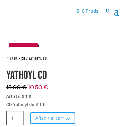
0 Prods.
¡OFERTA!
TIENDA
/
CD
/ YATHOYL CD
Yathoyl CD
El
El
15,00
€
10,50
€
precio
precio
Artista: S T R
original
actual
CD Yathoyl de S T R
era:
es:
15,00 €.
10,50 €.
Yathoyl
Añadir al carrito
CD
cantidad