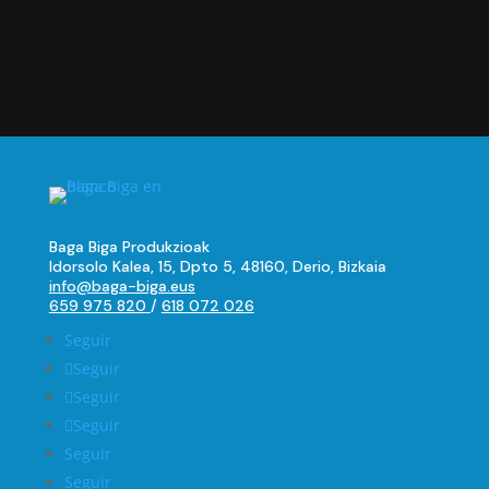
original
actual
era:
es:
10,00 €.
7,00 €.
Baga Biga Produkzioak
Idorsolo Kalea, 15, Dpto 5, 48160, Derio, Bizkaia
info@baga-biga.eus
659 975 820
/
618 072 026
Seguir
Seguir
Seguir
Seguir
Seguir
Seguir