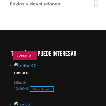
Envíos y devoluciones
También te puede interesar
¡OFERTA!
¡OFERTA!
¡OFERTA!
Irrikitan CD
Kilimak
10,00
€
Añadir al carrito