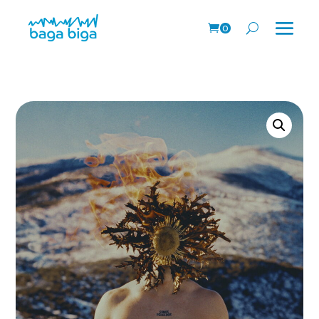
0
Pr
o
ds
.