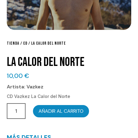
TIENDA
/
CD
/ LA CALOR DEL NORTE
LA CALOR DEL NORTE
10,00
€
Artista: Vazkez
CD Vazkez La Calor del Norte
La
AÑADIR AL CARRITO
Calor
del
Norte
MÁS DETALLES