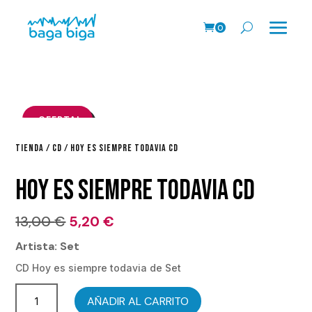
0
Pr
o
ds
.
¡OFERTA!
TIENDA
/
CD
/ HOY ES SIEMPRE TODAVIA CD
HOY ES SIEMPRE TODAVIA CD
El
El
13,00
€
5,20
€
precio
precio
Artista: Set
original
actual
CD Hoy es siempre todavia de Set
era:
es:
Hoy
13,00 €.
5,20 €.
AÑADIR AL CARRITO
es