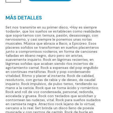
siempre
todavia
MÁS DETALLES
CD
cantidad
Set nos transmite en su primer disco, «Hoy es siempre
todavía», que los sueños se establecen como realidades
que soportamos con ternura, pasión, desasosiego, con
nerviosismo, y casi siempre le ponemos unas notas
musicales. Música que abraza a Baco, a Epicúreo. Esos
placeres soñdos se transforman en sueños placenteros
junto a compromisos rockeros, en forma de canciones
talladas en ébano negro, duro pero sin aristas,
suavemente inquieto. Rock en lágrimas recientes, en
lágrimas soñdas que acaban siendo ríos inciertos de
agotamiento carnal. Rock a expensas del pop engullido
en continuas metáforas. Rock y pop condensando
vitalidad. Ritmo y placer al instante. Rock de calidad,
resolutorio, con gotas de rabia y de deseo, de caudal
inquieto. Rock impulsivo, de pulso tenso, tendiendo su
mano a la caricia. Rock que se torna ácido y romántico.
Rock and roll de voz condensada, personal, redonda,
acicalada y gruesa. Rock con teclados que acolchan y
contornean las rudezas, vital. Rock para sueños sudados
en camiseta negra. Atractivo rock lejano de lo virtual,
cercano a lo real. Set brinda un disco lleno de poesía
musicada y con rastros de carmín. Rock de bucle en