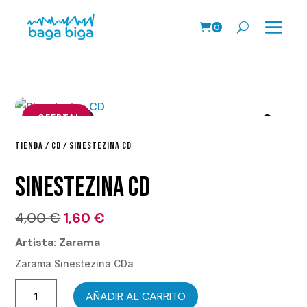
0
Pr
o
ds
.
¡OFERTA!
TIENDA
/
CD
/ SINESTEZINA CD
SINESTEZINA CD
El
El
4,00
€
1,60
€
precio
precio
Artista: Zarama
original
actual
Zarama Sinestezina CDa
era:
es:
Sinestezina
4,00 €.
1,60 €.
AÑADIR AL CARRITO
CD