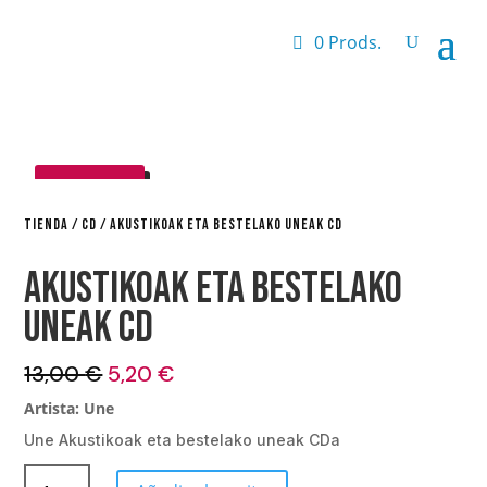
0 Prods.
¡OFERTA!
TIENDA
/
CD
/ AKUSTIKOAK ETA BESTELAKO UNEAK CD
Akustikoak eta bestelako
uneak CD
El
El
13,00
€
5,20
€
precio
precio
Artista: Une
original
actual
Une Akustikoak eta bestelako uneak CDa
era:
es:
13,00 €.
5,20 €.
Akustikoak