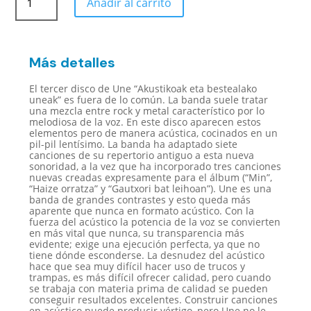
Añadir al carrito
eta
bestelako
uneak
CD
Más detalles
cantidad
El tercer disco de Une “Akustikoak eta bestealako
uneak” es fuera de lo común. La banda suele tratar
una mezcla entre rock y metal característico por lo
melodiosa de la voz. En este disco aparecen estos
elementos pero de manera acústica, cocinados en un
pil-pil lentísimo. La banda ha adaptado siete
canciones de su repertorio antiguo a esta nueva
sonoridad, a la vez que ha incorporado tres canciones
nuevas creadas expresamente para el álbum (“Min”,
“Haize orratza” y “Gautxori bat leihoan”). Une es una
banda de grandes contrastes y esto queda más
aparente que nunca en formato acústico. Con la
fuerza del acústico la potencia de la voz se convierten
en más vital que nunca, su transparencia más
evidente; exige una ejecución perfecta, ya que no
tiene dónde esconderse. La desnudez del acústico
hace que sea muy difícil hacer uso de trucos y
trampas, es más difícil ofrecer calidad, pero cuando
se trabaja con materia prima de calidad se pueden
conseguir resultados excelentes. Construir canciones
en acústico puede producir vértigo, pero Une no le