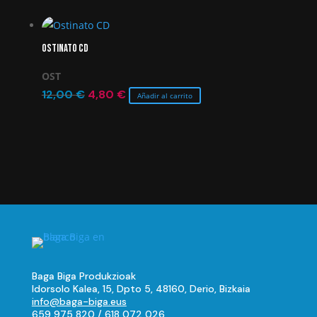
original
actual
era:
es:
Ostinato CD
10,00 €.
4,00 €.
OST
El
El
12,00
€
4,80
€
Añadir al carrito
precio
precio
original
actual
era:
es:
12,00 €.
4,80 €.
Baga Biga Produkzioak
Idorsolo Kalea, 15, Dpto 5, 48160, Derio, Bizkaia
info@baga-biga.eus
659 975 820
/
618 072 026