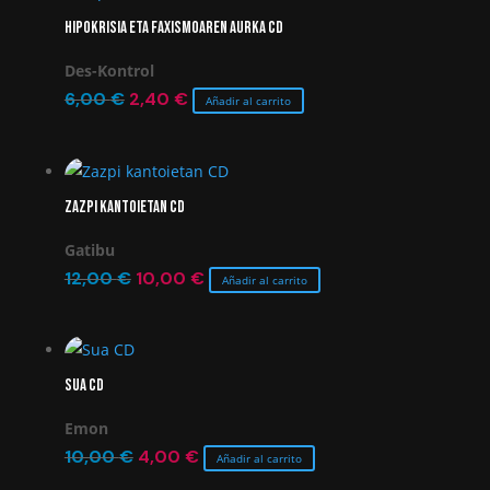
Hipokrisia eta faxismoaren aurka CD
Des-Kontrol
El
El
6,00
€
2,40
€
Añadir al carrito
precio
precio
original
actual
era:
es:
Zazpi kantoietan CD
6,00 €.
2,40 €.
Gatibu
El
El
12,00
€
10,00
€
Añadir al carrito
precio
precio
original
actual
era:
es:
Sua CD
12,00 €.
10,00 €.
Emon
El
El
10,00
€
4,00
€
Añadir al carrito
precio
precio