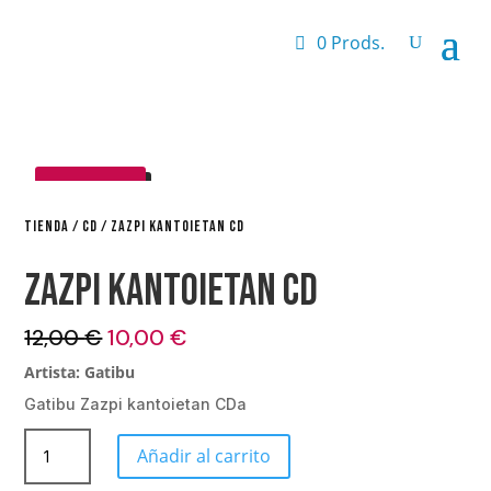
0 Prods.
¡OFERTA!
TIENDA
/
CD
/ ZAZPI KANTOIETAN CD
Zazpi kantoietan CD
El
El
12,00
€
10,00
€
precio
precio
Artista: Gatibu
original
actual
Gatibu Zazpi kantoietan CDa
era:
es:
12,00 €.
10,00 €.
Zazpi
Añadir al carrito
kantoietan
CD