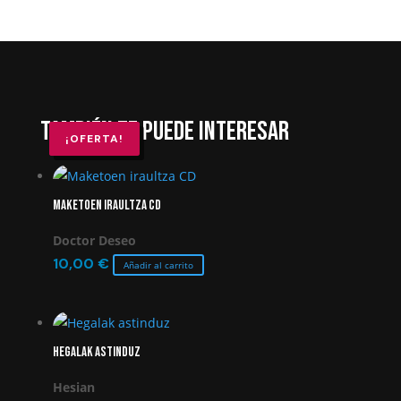
También te puede interesar
¡OFERTA!
¡OFERTA!
Maketoen iraultza CD
Doctor Deseo
10,00
€
Añadir al carrito
Hegalak astinduz
Hesian