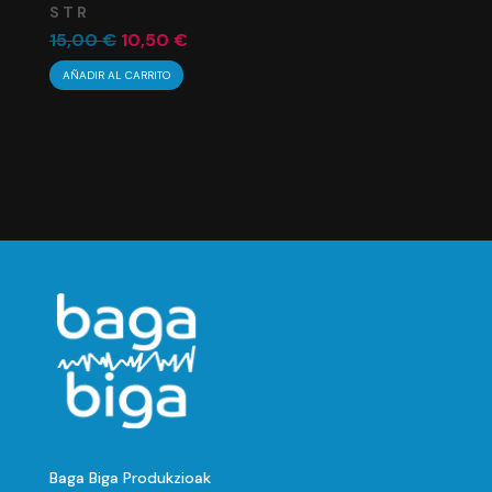
S T R
El
El
15,00
€
10,50
€
precio
precio
AÑADIR AL CARRITO
original
actual
era:
es:
15,00 €.
10,50 €.
Baga Biga Produkzioak