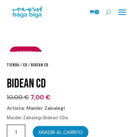
0
Pr
o
ds
.
¡OFERTA!
TIENDA
/
CD
/ BIDEAN CD
BIDEAN CD
El
El
10,00
€
7,00
€
precio
precio
Artista: Maider Zabalegi
original
actual
Maider Zabalegi Bidean CDa
era:
es:
Bidean
10,00 €.
7,00 €.
AÑADIR AL CARRITO
CD