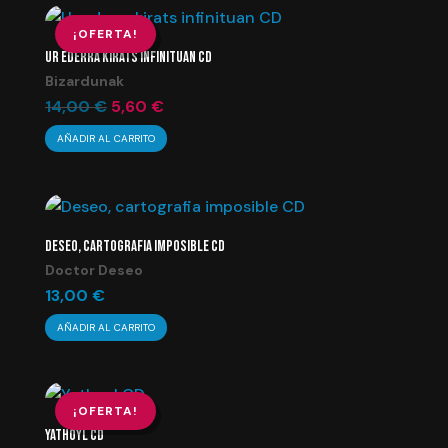
¡OFERTA!
UR EDERRA KIRATS INFINITUAN CD
Bizardunak
El
El
14,00
€
5,60
€
precio
precio
AÑADIR AL CARRITO
original
actual
era:
es:
14,00 €.
5,60 €.
DESEO, CARTOGRAFIA IMPOSIBLE CD
Doctor Deseo
13,00
€
AÑADIR AL CARRITO
¡OFERTA!
YATHOYL CD