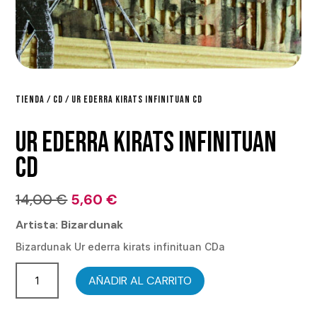
TIENDA
/
CD
/ UR EDERRA KIRATS INFINITUAN CD
UR EDERRA KIRATS INFINITUAN
CD
El
El
14,00
€
5,60
€
precio
precio
Artista: Bizardunak
original
actual
Bizardunak Ur ederra kirats infinituan CDa
era:
es:
Ur
14,00 €.
5,60 €.
AÑADIR AL CARRITO
ederra
kirats