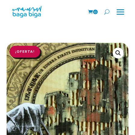
0
Pr
o
ds
.
¡OFERTA!