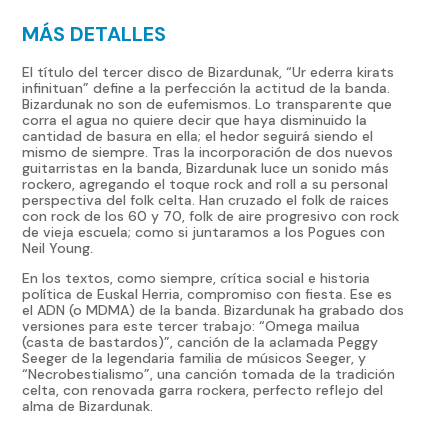
infinituan
MÁS DETALLES
CD
cantidad
El título del tercer disco de Bizardunak, “Ur ederra kirats
infinituan” define a la perfección la actitud de la banda.
Bizardunak no son de eufemismos. Lo transparente que
corra el agua no quiere decir que haya disminuido la
cantidad de basura en ella; el hedor seguirá siendo el
mismo de siempre. Tras la incorporación de dos nuevos
guitarristas en la banda, Bizardunak luce un sonido más
rockero, agregando el toque rock and roll a su personal
perspectiva del folk celta. Han cruzado el folk de raices
con rock de los 60 y 70, folk de aire progresivo con rock
de vieja escuela; como si juntaramos a los Pogues con
Neil Young.
En los textos, como siempre, crítica social e historia
política de Euskal Herria, compromiso con fiesta. Ese es
el ADN (o MDMA) de la banda. Bizardunak ha grabado dos
versiones para este tercer trabajo: “Omega mailua
(casta de bastardos)”, canción de la aclamada Peggy
Seeger de la legendaria familia de músicos Seeger, y
“Necrobestialismo”, una canción tomada de la tradición
celta, con renovada garra rockera, perfecto reflejo del
alma de Bizardunak.