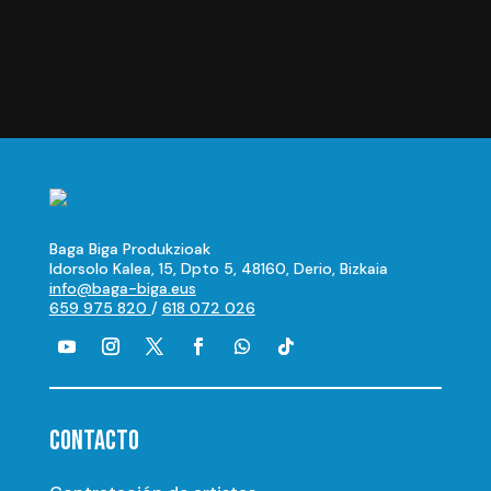
era:
es:
10,00 €.
7,00 €.
Baga Biga Produkzioak
Idorsolo Kalea, 15, Dpto 5, 48160, Derio, Bizkaia
info@baga-biga.eus
659 975 820
/
618 072 026
CONTACTO