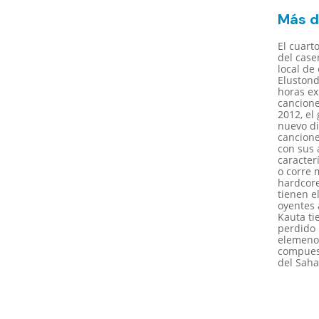
Más d
El cuart
del case
local de
Elustond
horas ex
cancione
2012, el
nuevo di
cancione
con sus 
caracter
o corre 
hardcore
tienen e
oyentes 
Kauta ti
perdido 
elemenos
compuest
del Saha