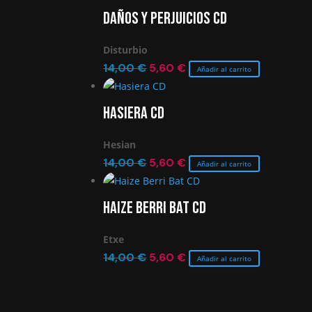
Daños y Perjuicios CD
Disturbio
El
El
14,00
€
5,60
€
Añadir al carrito
precio
precio
original
actual
Hasiera CD
era:
es:
14,00 €.
5,60 €.
Hesian
El
El
14,00
€
5,60
€
Añadir al carrito
precio
precio
original
actual
Haize Berri Bat CD
era:
es:
14,00 €.
5,60 €.
Etxe
El
El
14,00
€
5,60
€
Añadir al carrito
precio
precio
original
actual
era:
es: