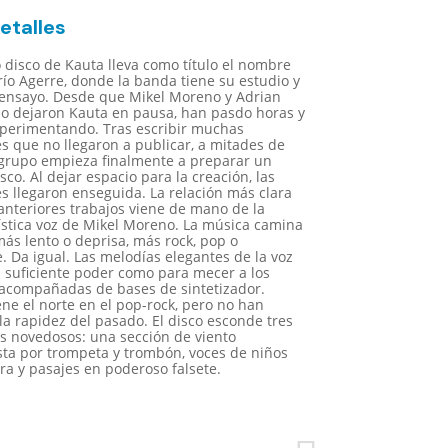
etalles
o disco de Kauta lleva como título el nombre
río Agerre, donde la banda tiene su estudio y
 ensayo. Desde que Mikel Moreno y Adrian
o dejaron Kauta en pausa, han pasdo horas y
perimentando. Tras escribir muchas
s que no llegaron a publicar, a mitades de
 grupo empieza finalmente a preparar un
sco. Al dejar espacio para la creación, las
s llegaron enseguida. La relación más clara
anteriores trabajos viene de mano de la
ística voz de Mikel Moreno. La música camina
más lento o deprisa, más rock, pop o
. Da igual. Las melodías elegantes de la voz
l suficiente poder como para mecer a los
acompañadas de bases de sintetizador.
ene el norte en el pop-rock, pero no han
la rapidez del pasado. El disco esconde tres
 novedosos: una sección de viento
a por trompeta y trombón, voces de niños
ra y pasajes en poderoso falsete.