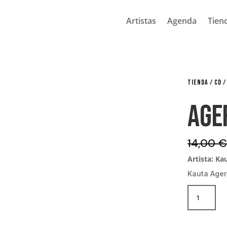
Artistas
Agenda
Tien
TIENDA
/
CD
/
Age
14,00
Artista: Ka
Kauta Ager
Agerre
CD
cantida