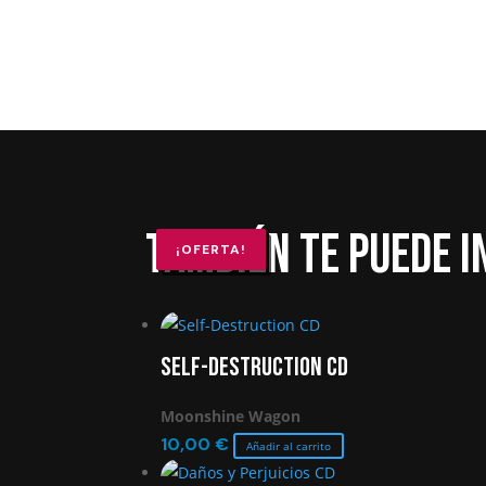
También te puede 
¡OFERTA!
¡OFERTA!
¡OFERTA!
Self-Destruction CD
Moonshine Wagon
10,00
€
Añadir al carrito