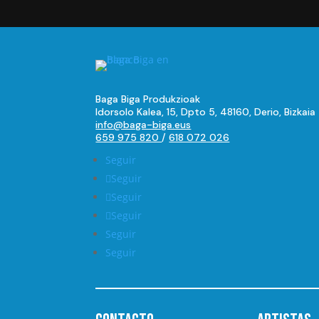
14,00 €.
5,60 €.
Baga Biga Produkzioak
Idorsolo Kalea, 15, Dpto 5, 48160, Derio, Bizkaia
info@baga-biga.eus
659 975 820
/
618 072 026
Seguir
Seguir
Seguir
Seguir
Seguir
Seguir