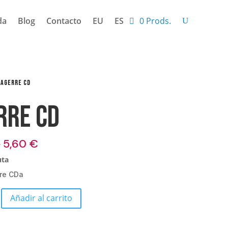
da
Blog
Contacto
EU
ES
0 Prods.
 AGERRE CD
rre CD
El
El
€
5,60
€
precio
precio
uta
original
actual
re CDa
era:
es:
14,00 €.
5,60 €.
Añadir al carrito
d