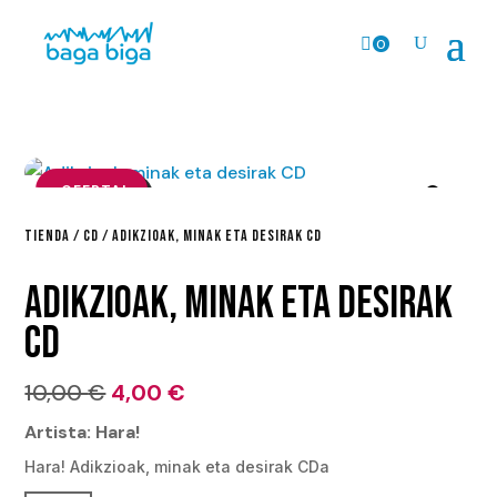
0
Pr
o
ds
.
¡OFERTA!
TIENDA
/
CD
/ ADIKZIOAK, MINAK ETA DESIRAK CD
ADIKZIOAK, MINAK ETA DESIRAK
CD
El
El
10,00
€
4,00
€
precio
precio
Artista: Hara!
original
actual
Hara! Adikzioak, minak eta desirak CDa
era:
es: