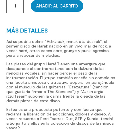
Adikzioak,
10,00 €.
4,00 €.
AÑADIR AL CARRITO
minak
eta
desirak
MÁS DETALLES
CD
cantidad
Así se podría definir “Adikzioak, minak eta desirak”, el
primer disco de Hara!; nacido en un vivo mar de rock, a
veces hard, otras veces core, grunge y punk, agresivo
pero a rebosar de melodías.
Las piezas del grupo Hara! Tienen una amargura que
desaparece al contrarrestarse con la dulzura de las
melodías vocales, sin hacer perder el peso de la
instrumentación. El grupo también enseña sin complejos
una faceta amistosa y atractiva popera, emparejándola
con el músculo de las guitarras. “Ezezaguna” (canción
que gustaría firmar a The Silencers”) y “Azken argia
itzultzean” suponen la calma frente la oleada de las
demás piezas de este disco.
Estea es una propuesta potente y con fuerza que
reclama la liberación de adicciones, dolores y deseo. A
veces recuerda a Berri Txarrak, Dut, STP y Kuraia; tendrá
sitio junto a ellos en la colección de discos de la música
vasca?