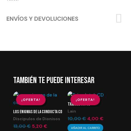
ENVÍOS Y DEVOLUCIONES
TAMBIÉN TE PUEDE INTERESAR
¡OFERTA!
¡OFERTA!
TXIMELETAK CD
Lain
LOS ENIGMAS DE LA CONDUCTA CD
El
El
10,00
€
4,00
€
Discipulos de Dionisos
El
El
precio
precio
13,00
€
5,20
€
AÑADIR AL CARRITO