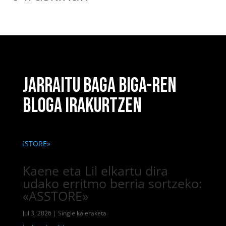
JARRAITU BAGA BIGA-REN
BLOGA IRAKURTZEN
Kaene eta Lil elkartu dira
udako erritmo berria sortzeko:
«ASSTORE»
Jul 3, 2026
|
Single kaleraketa