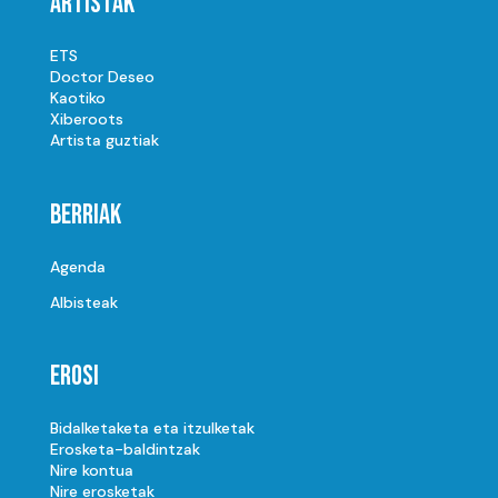
Artistak
ETS
Doctor Deseo
Kaotiko
Xiberoots
Artista guztiak
Berriak
Agenda
Albisteak
Erosi
Bidalketaketa eta itzulketak
Erosketa-baldintzak
Nire kontua
Nire erosketak