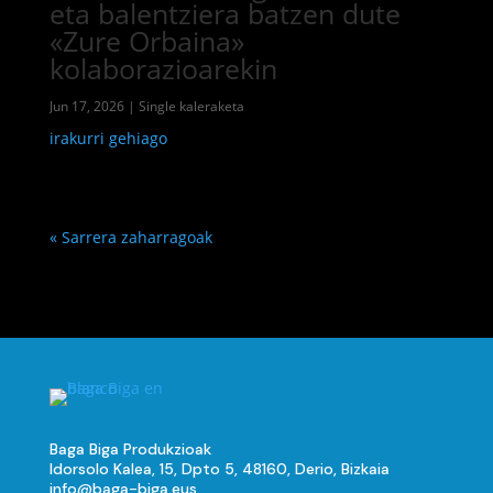
eta balentziera batzen dute
«Zure Orbaina»
kolaborazioarekin
Jun 17, 2026
|
Single kaleraketa
irakurri gehiago
« Sarrera zaharragoak
Baga Biga Produkzioak
Idorsolo Kalea, 15, Dpto 5, 48160, Derio, Bizkaia
info@baga-biga.eus