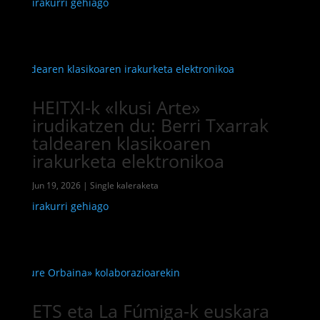
irakurri gehiago
HEITXI-k «Ikusi Arte»
irudikatzen du: Berri Txarrak
taldearen klasikoaren
irakurketa elektronikoa
Jun 19, 2026
|
Single kaleraketa
irakurri gehiago
ETS eta La Fúmiga-k euskara