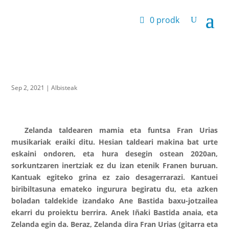
0 prodk
Sep 2, 2021
|
Albisteak
Zelanda taldearen mamia eta funtsa Fran Urias
musikariak eraiki ditu. Hesian taldeari makina bat urte
eskaini ondoren, eta hura desegin ostean 2020an,
sorkuntzaren inertziak ez du izan etenik Franen buruan.
Kantuak egiteko grina ez zaio desagerrarazi. Kantuei
biribiltasuna emateko ingurura begiratu du, eta azken
boladan taldekide izandako Ane Bastida baxu-jotzailea
ekarri du proiektu berrira. Anek Iñaki Bastida anaia, eta
Zelanda egin da. Beraz, Zelanda dira Fran Urias (gitarra eta