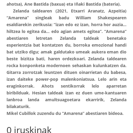
ahotsa), Ane Bastida (baxua) eta Iñaki Bastida (bateria).
Zelanda taldearen (2021, Etxarri Aranatz, Azpeitia)
“Amarena” singleak badu William Shakespearen
esaldiarekin zerikusia: ”izan edo ez izan, horra hor auzia…
hiltzea lo egitea da… edo agian amets egitea”. “Amarena”
abestiaren letretan Zelanda taldeak benetako
esperientzia bat kontatzen du, borroka emozional handi
bat utziko digu; amak galdutako umeak aukera eman dio
beste bizitza bati, haren ordezkoari. Zelanda taldearen
rocka konponketa modernoen sehaskan kulunkatzen da.
Gitarra zorrotzak leuntzen dituen oinarrietan du babesa,
izan daiteke power-pop malenkoniatsua. Lelo arin eta
eraginkorrak. Ahots sentikorrak lelo aparretan
biribilduak. Hesian taldeak izan ez duen ume-kantuaren
lanbroa landa amultsuagoetara ekarririk, Zelanda
bilakaturik.
Mikel Cubillok zuzendu du “Amarena” abestiaren bideoa.
0 iruskinak