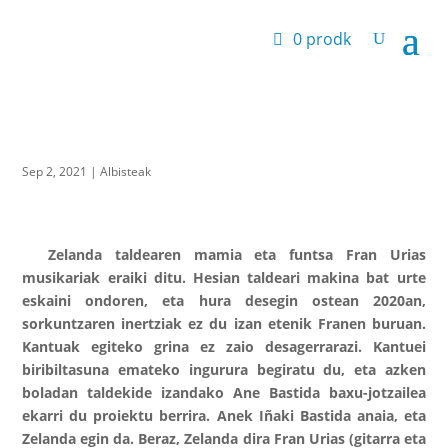
0 prodk
Sep 2, 2021
|
Albisteak
Zelanda taldearen mamia eta funtsa Fran Urias
musikariak eraiki ditu. Hesian taldeari makina bat urte
eskaini ondoren, eta hura desegin ostean 2020an,
sorkuntzaren inertziak ez du izan etenik Franen buruan.
Kantuak egiteko grina ez zaio desagerrarazi. Kantuei
biribiltasuna emateko ingurura begiratu du, eta azken
boladan taldekide izandako Ane Bastida baxu-jotzailea
ekarri du proiektu berrira. Anek Iñaki Bastida anaia, eta
Zelanda egin da. Beraz, Zelanda dira Fran Urias (gitarra eta