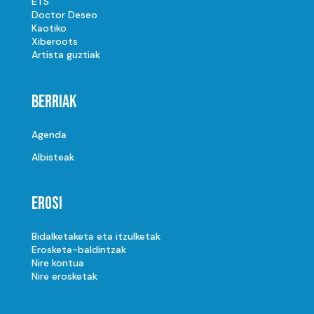
ETS
Doctor Deseo
Kaotiko
Xiberoots
Artista guztiak
Berriak
Agenda
Albisteak
Erosi
Bidalketaketa eta itzulketak
Erosketa-baldintzak
Nire kontua
Nire erosketak