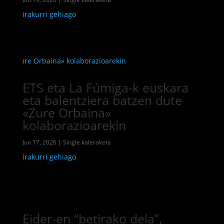
irakurri gehiago
ETS eta La Fúmiga-k euskara
eta balentziera batzen dute
«Zure Orbaina»
kolaborazioarekin
Jun 17, 2026
|
Single kaleraketa
irakurri gehiago
Eider-en “betirako dela”,