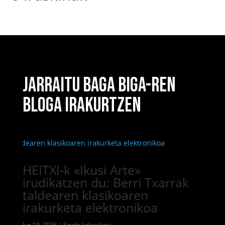
JARRAITU BAGA BIGA-REN
BLOGA IRAKURTZEN
HEITXI-k «Ikusi Arte»
irudikatzen du: Berri Txarrak
taldearen klasikoaren
irakurketa elektronikoa
Jun 19, 2026
|
Single kaleraketa