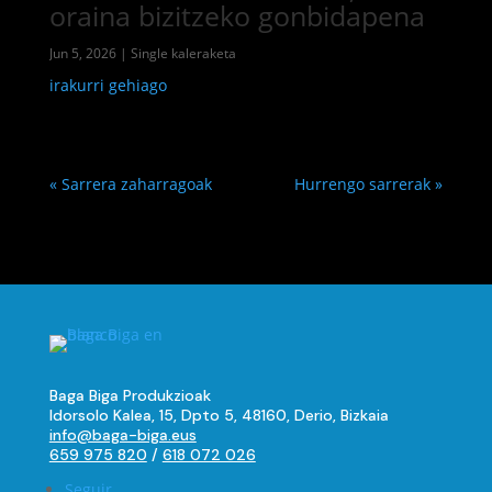
oraina bizitzeko gonbidapena
Jun 5, 2026
|
Single kaleraketa
irakurri gehiago
« Sarrera zaharragoak
Hurrengo sarrerak »
Baga Biga Produkzioak
Idorsolo Kalea, 15, Dpto 5, 48160, Derio, Bizkaia
info@baga-biga.eus
659 975 820
/
618 072 026
Seguir