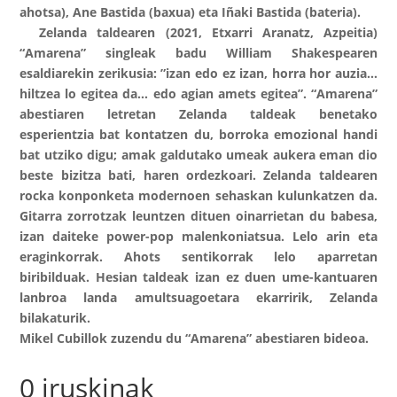
ahotsa), Ane Bastida (baxua) eta Iñaki Bastida (bateria).
Zelanda taldearen (2021, Etxarri Aranatz, Azpeitia)
“Amarena” singleak badu William Shakespearen
esaldiarekin zerikusia: ”izan edo ez izan, horra hor auzia…
hiltzea lo egitea da… edo agian amets egitea”. “Amarena”
abestiaren letretan Zelanda taldeak benetako
esperientzia bat kontatzen du, borroka emozional handi
bat utziko digu; amak galdutako umeak aukera eman dio
beste bizitza bati, haren ordezkoari. Zelanda taldearen
rocka konponketa modernoen sehaskan kulunkatzen da.
Gitarra zorrotzak leuntzen dituen oinarrietan du babesa,
izan daiteke power-pop malenkoniatsua. Lelo arin eta
eraginkorrak. Ahots sentikorrak lelo aparretan
biribilduak. Hesian taldeak izan ez duen ume-kantuaren
lanbroa landa amultsuagoetara ekarririk, Zelanda
bilakaturik.
Mikel Cubillok zuzendu du “Amarena” abestiaren bideoa.
0 iruskinak