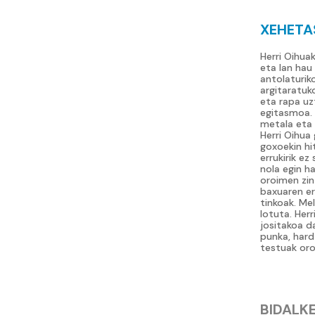
XEHETA
Herri Oihua
eta lan hau
antolaturik
argitaratuk
eta rapa uz
egitasmoa. 
metala eta 
Herri Oihua
goxoekin hi
errukirik e
nola egin h
oroimen zin
baxuaren er
tinkoak. Me
lotuta. Her
jositakoa da
punka, hard
testuak oro
BIDALK