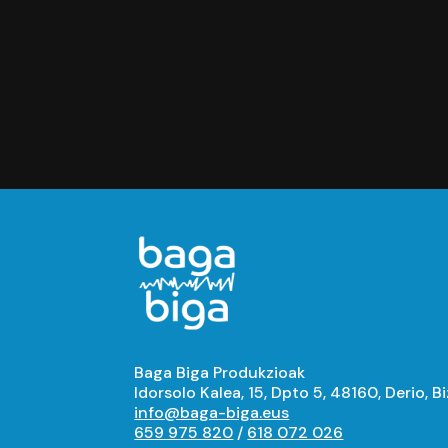
Baga Biga Produkzioak
Idorsolo Kalea, 15, Dpto 5, 48160, Derio, B
info@baga-biga.eus
659 975 820
/
618 072 026