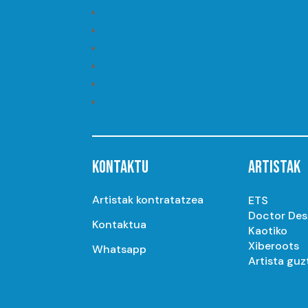
Seguir
Seguir
Seguir
Seguir
Seguir
Seguir
KONTAKTU
ARTISTAK
Artistak kontratatzea
ETS
Doctor De
Kontaktua
Kaotiko
Xiberoots
Whatsapp
Artista guz