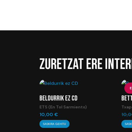
ZURETZAT ERE INTER
BELDURRIK EZ CD
BET
ETS (En Tol Sarmiento)
Txap
10,00
€
10,
SASKIRA GEHITU
SASK