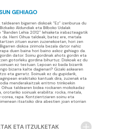
SUN GEHIAGO
k taldearen bigarren diskoak “Ez” izenburua du
 Bizkaiko Aldundiak eta Bilboko Udalak
o “Banden Lehia 2012” lehiaketa irabazteagatik
o da. Herri Oihua taldeak, batez ere, metala
tartzen zituen euren zuzenekoetan, hori zen
Bigarren diskoa zirimola bezala dator nahiz
rapa duen baina hori baino askoz gehiago da.
 gordin dator. Soinu gordinak ahots gordin eta
tzen gotorleku gordina bihurtuz. Diskoak ez du
z soinuan ez testuan. Lepoan ez bada bizarrik
ango bizarra kalte dagienari? Gizaki askearen
tzo eta garratz. Soinuak ez du gupidarik,
aginpean eraikitako kantuak dira, zuzenak eta
lodia menderakaitzak erritmo trinkoekin
ri Oihua taldearen bidea rockaren mokokadaz
, orotariko soinuak erabilita: rocka, metala,
-corea, rapa. Kontzientziaren soinu eta
imenean itsatsiko dira abestien joan etorrian
ETAK ETA ITZULKETAK