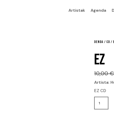
Artistak
Agenda
DENDA
/
CD
/ 
EZ
10,00
Artista: H
EZ CD
Ez
cantida