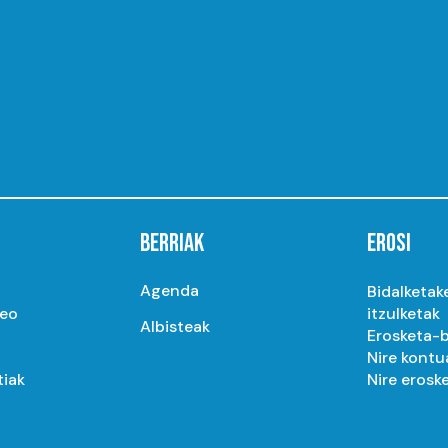
BERRIAK
EROSI
Agenda
Bidalketak
seo
itzulketak
Albisteak
Erosketa-b
Nire kontu
tiak
Nire erosk