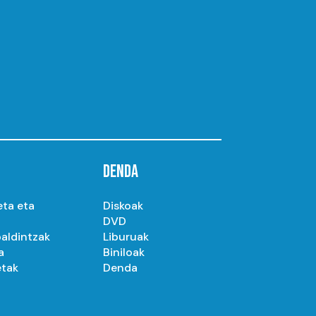
DENDA
eta eta
Diskoak
DVD
aldintzak
Liburuak
a
Biniloak
etak
Denda