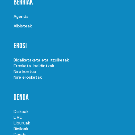
Berriak
Agenda
Albisteak
Erosi
Bidalketaketa eta itzulketak
Erosketa-baldintzak
Nire kontua
Nire erosketak
Denda
Diskoak
DVD
Liburuak
Biniloak
Denda