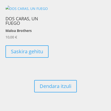
DOS CARAS, UN
FUEGO
Maloa Brothers
10,00
€
Saskira gehitu
Dendara itzuli