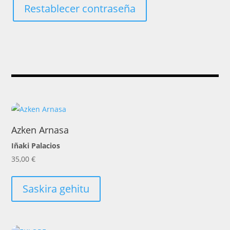
Restablecer contraseña
Azken Arnasa
Iñaki Palacios
35,00
€
Saskira gehitu