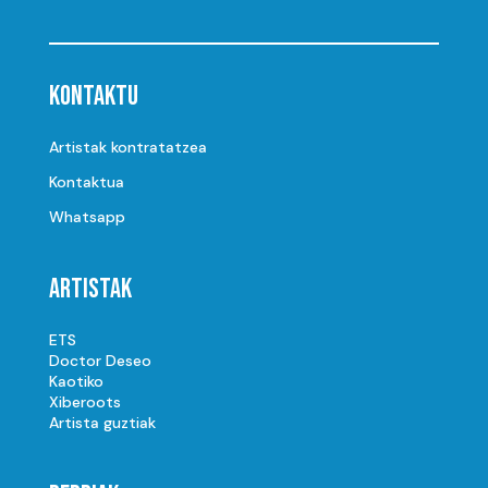
Kontaktu
Artistak kontratatzea
Kontaktua
Whatsapp
Artistak
ETS
Doctor Deseo
Kaotiko
Xiberoots
Artista guztiak