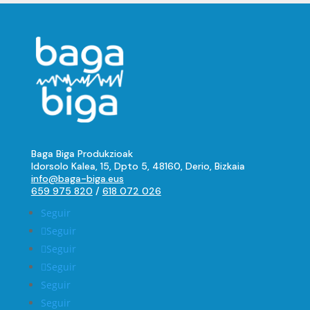
Baga Biga Produkzioak
Idorsolo Kalea, 15, Dpto 5, 48160, Derio, Bizkaia
info@baga-biga.eus
659 975 820
/
618 072 026
Seguir
Seguir
Seguir
Seguir
Seguir
Seguir