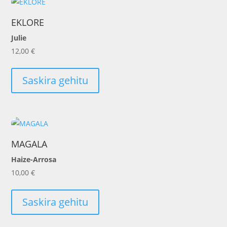
EKLORE
Julie
12,00
€
Saskira gehitu
MAGALA
Haize-Arrosa
10,00
€
Saskira gehitu