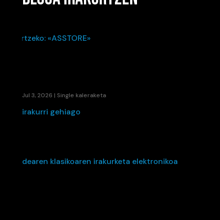
KAENE ETA LIL ELKARTU DIRA UDAKO ERRITMO
BERRIA SORTZEKO: «ASSTORE»
Jul 3, 2026
|
Single kaleraketa
irakurri gehiago
HEITXI-K «IKUSI ARTE» IRUDIKATZEN DU: BERRI
TXARRAK TALDEAREN KLASIKOAREN
IRAKURKETA ELEKTRONIKOA