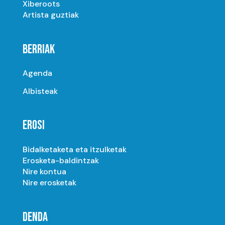
Xiberoots
Artista guztiak
BERRIAK
Agenda
Albisteak
EROSI
Bidalketaketa eta itzulketak
Erosketa-baldintzak
Nire kontua
Nire erosketak
DENDA