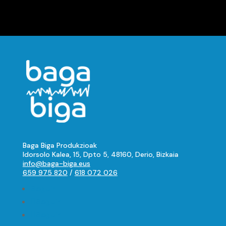
Baga Biga Produkzioak
Idorsolo Kalea, 15, Dpto 5, 48160, Derio, Bizkaia
info@baga-biga.eus
659 975 820
/
618 072 026
Seguir
Seguir
Seguir