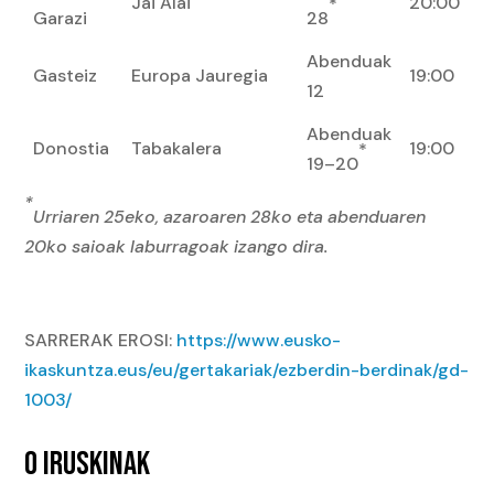
Jaï Alaï
20:00
*
Garazi
28
Abenduak
Gasteiz
Europa Jauregia
19:00
12
Abenduak
Donostia
Tabakalera
19:00
*
19–20
*
Urriaren 25eko, azaroaren 28ko eta abenduaren
20ko saioak laburragoak izango dira.
SARRERAK EROSI:
https://www.eusko-
ikaskuntza.eus/eu/gertakariak/ezberdin-berdinak/gd-
1003/
0 IRUSKINAK