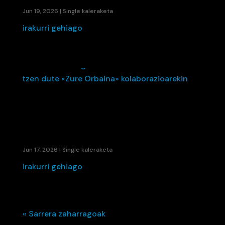
Jun 19, 2026
|
Single kaleraketa
irakurri gehiago
ETS ETA LA FÚMIGA-K EUSKARA ETA
BALENTZIERA BATZEN DUTE «ZURE ORBAINA»
KOLABORAZIOAREKIN
Jun 17, 2026
|
Single kaleraketa
irakurri gehiago
« Sarrera zaharragoak