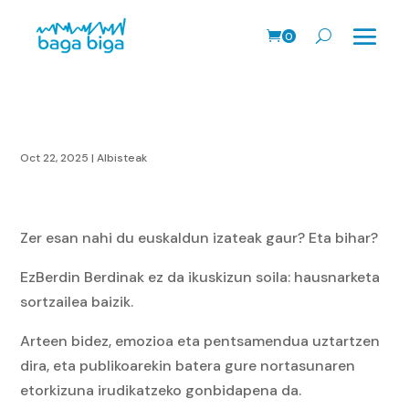
0
prodk
Oct 22, 2025
|
Albisteak
Zer esan nahi du euskaldun izateak gaur? Eta bihar?
EzBerdin Berdinak ez da ikuskizun soila: hausnarketa
sortzailea baizik.
Arteen bidez, emozioa eta pentsamendua uztartzen
dira, eta publikoarekin batera gure nortasunaren
etorkizuna irudikatzeko gonbidapena da.