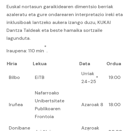
Euskal nortasun garaikidearen dimentsio berriak
azaleratu eta gure ondarearen interpretazio ireki eta
inklusiboak lantzeko aukera izango duzu, KUKAI
Dantza Taldeak eta beste hamaika sortzaile
lagunduta.
*
Iraupena: 110 min
.
Hiria
Lekua
Data
Ordua
Urriak
Bilbo
EiTB
19:00
*
24–25
Nafarroako
Unibertsitate
Iruñea
Azaroak 8
18:00
Publikoaren
Frontoia
Donibane
Azaroak