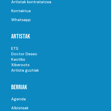
Artistak kontratatzea
Kontaktua
Whatsapp
ARTISTAK
ETS
Doctor Deseo
Kaotiko
Xiberoots
Artista guztiak
BERRIAK
Agenda
Albisteak