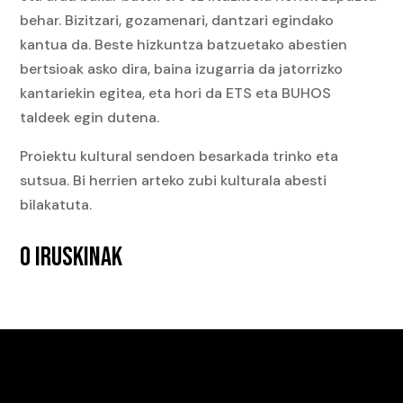
behar. Bizitzari, gozamenari, dantzari egindako
kantua da. Beste hizkuntza batzuetako abestien
bertsioak asko dira, baina izugarria da jatorrizko
kantariekin egitea, eta hori da ETS eta BUHOS
taldeek egin dutena.
Proiektu kultural sendoen besarkada trinko eta
sutsua. Bi herrien arteko zubi kulturala abesti
bilakatuta.
0 IRUSKINAK