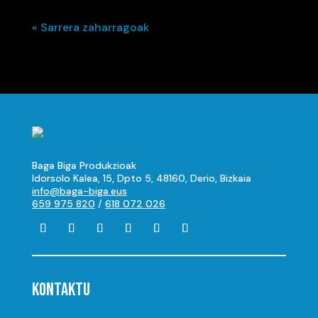
« Sarrera zaharragoak
Baga Biga Produkzioak
Idorsolo Kalea, 15, Dpto 5, 48160, Derio, Bizkaia
info@baga-biga.eus
659 975 820
/
618 072 026
KONTAKTU