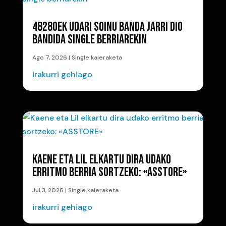
48280EK UDARI SOINU BANDA JARRI DIO
BANDIDA SINGLE BERRIAREKIN
Ago 7, 2026
|
Single kaleraketa
irakurri gehiago
KAENE ETA LIL ELKARTU DIRA UDAKO
ERRITMO BERRIA SORTZEKO: «ASSTORE»
Jul 3, 2026
|
Single kaleraketa
irakurri gehiago