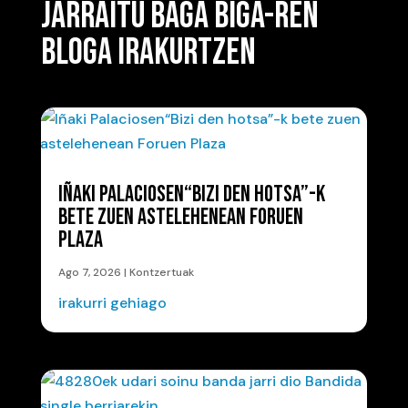
JARRAITU BAGA BIGA-REN
BLOGA IRAKURTZEN
IÑAKI PALACIOSEN“BIZI DEN HOTSA”-K
BETE ZUEN ASTELEHENEAN FORUEN
PLAZA
Ago 7, 2026
|
Kontzertuak
irakurri gehiago