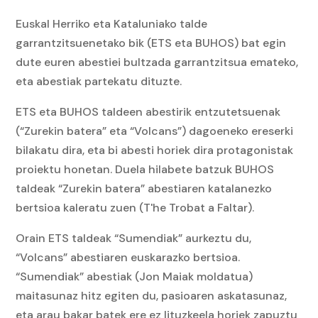
Euskal Herriko eta Kataluniako talde
garrantzitsuenetako bik (ETS eta BUHOS) bat egin
dute euren abestiei bultzada garrantzitsua emateko,
eta abestiak partekatu dituzte.
ETS eta BUHOS taldeen abestirik entzutetsuenak
(“Zurekin batera” eta “Volcans”) dagoeneko ereserki
bilakatu dira, eta bi abesti horiek dira protagonistak
proiektu honetan. Duela hilabete batzuk BUHOS
taldeak “Zurekin batera” abestiaren katalanezko
bertsioa kaleratu zuen (T'he Trobat a Faltar).
Orain ETS taldeak “Sumendiak” aurkeztu du,
“Volcans” abestiaren euskarazko bertsioa.
“Sumendiak” abestiak (Jon Maiak moldatua)
maitasunaz hitz egiten du, pasioaren askatasunaz,
eta arau bakar batek ere ez lituzkeela horiek zapuztu