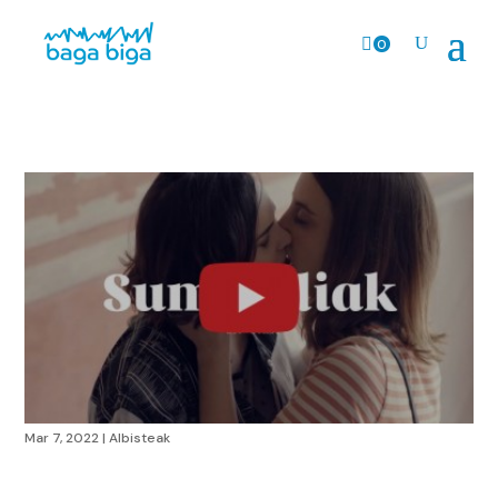
0
prodk
Mar 7, 2022
|
Albisteak