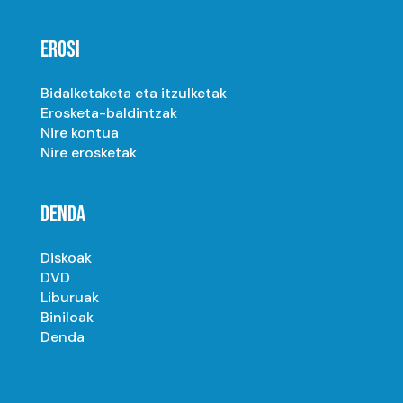
EROSI
Bidalketaketa eta itzulketak
Erosketa-baldintzak
Nire kontua
Nire erosketak
DENDA
Diskoak
DVD
Liburuak
Biniloak
Denda