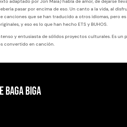
xto adaptado por Jon Maia) habla de amor, de dejarse lleva
bería pasar por encima de eso. Un canto a la vida, al disfrut
e canciones que se han traducido a otros idiomas, pero e
riginales, y eso es lo que han hecho ETS y BUHOS.
ntenso y entusiasta de sólidos proyectos culturales. Es un 
s convertido en canción.
E BAGA BIGA