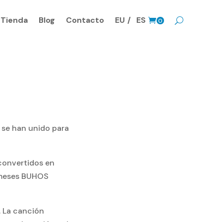
Tienda
Blog
Contacto
EU
ES
0
Prods.
 se han unido para
convertidos en
s meses BUHOS
. La canción