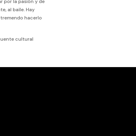
r por la pasión y de
e, al baile. Hay
s tremendo hacerlo
puente cultural