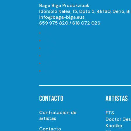
Baga Biga Produkzioak
Idorsolo Kalea, 15, Dpto 5, 48160, Derio, B
info@baga-biga.eus
659 975 820
/
618 072 026
Seguir
Seguir
Seguir
Seguir
Seguir
Seguir
CONTACTO
ARTISTAS
Contratación de
ETS
artistas
Doctor De
Kaotiko
Contacto