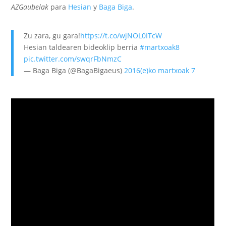
AZGaubelak
para
Hesian
y
Baga Biga
.
Zu zara, gu gara!
https://t.co/wjNOL0ITcW
Hesian taldearen bideoklip berria
#martxoak8
pic.twitter.com/swqrFbNmzC
— Baga Biga (@BagaBigaeus)
2016(e)ko martxoak 7