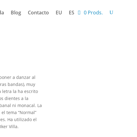
da
Blog
Contacto
EU
ES
0 Prods.
poner a danzar al
otras bandas), muy
letra la ha escrito
s dientes a la
banal ni monacal. La
e el tema “Normal”
es. Ha utilizado el
ker Villa.