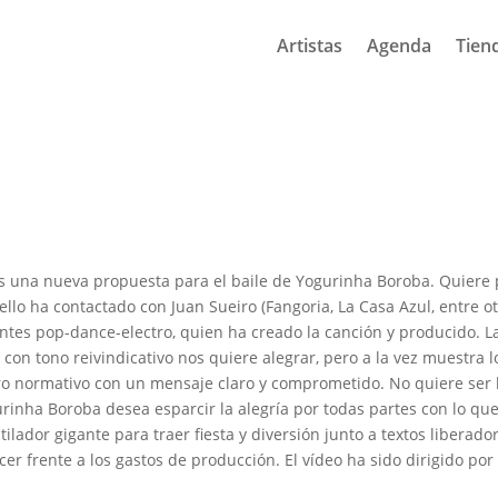
Artistas
Agenda
Tien
s una nueva propuesta para el baile de Yogurinha Boroba. Quiere 
 ello ha contactado con Juan Sueiro (Fangoria, La Casa Azul, entre 
tes pop-dance-electro, quien ha creado la canción y producido. La 
on tono reivindicativo nos quiere alegrar, pero a la vez muestra lo
 normativo con un mensaje claro y comprometido. No quiere ser 
urinha Boroba desea esparcir la alegría por todas partes con lo qu
lador gigante para traer fiesta y diversión junto a textos liberador
r frente a los gastos de producción. El vídeo ha sido dirigido por I