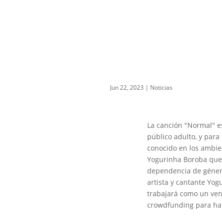
Jun 22, 2023
|
Noticias
La canción "Normal" e
público adulto, y para
conocido en los ambien
Yogurinha Boroba que c
dependencia de género
artista y cantante Yog
trabajará como un venti
crowdfunding para hace