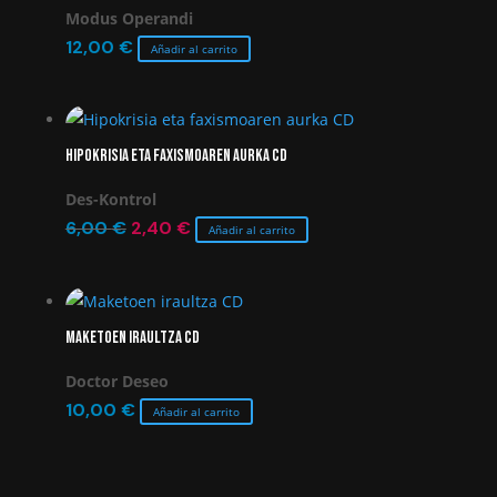
Modus Operandi
12,00
€
Añadir al carrito
Hipokrisia eta faxismoaren aurka CD
Des-Kontrol
El
El
6,00
€
2,40
€
Añadir al carrito
precio
precio
original
actual
era:
es:
Maketoen iraultza CD
6,00 €.
2,40 €.
Doctor Deseo
10,00
€
Añadir al carrito