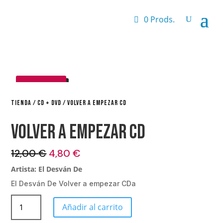
0 Prods.
¡OFERTA!
TIENDA
/
CD + DVD
/ VOLVER A EMPEZAR CD
Volver a empezar CD
El
El
12,00
€
4,80
€
precio
precio
Artista: El Desván De
original
actual
El Desván De Volver a empezar CDa
era:
es:
12,00 €.
4,80 €.
Volver
Añadir al carrito
a
empezar