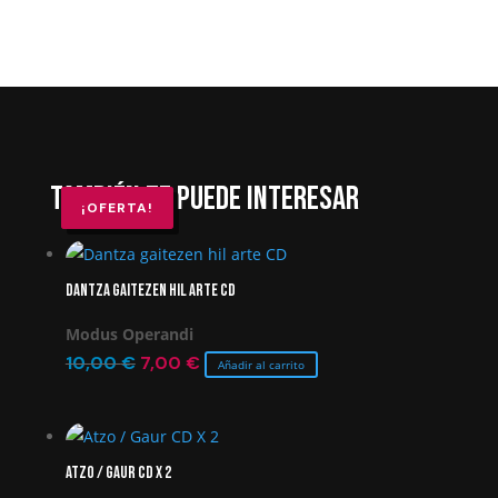
También te puede interesar
¡OFERTA!
¡OFERTA!
Dantza gaitezen hil arte CD
Modus Operandi
El
El
10,00
€
7,00
€
Añadir al carrito
precio
precio
original
actual
era:
es:
Atzo / Gaur CD X 2
10,00 €.
7,00 €.