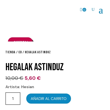
0
Pr
o
ds
.
¡OFERTA!
TIENDA
/
CD
/ HEGALAK ASTINDUZ
HEGALAK ASTINDUZ
El
El
10,00
€
5,60
€
precio
precio
Artista: Hesian
original
actual
Hegalak
era:
es:
AÑADIR AL CARRITO
astinduz
10,00 €.
5,60 €.
cantidad