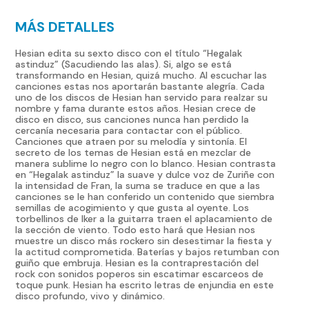
MÁS DETALLES
Hesian edita su sexto disco con el título “Hegalak
astinduz” (Sacudiendo las alas). Si, algo se está
transformando en Hesian, quizá mucho. Al escuchar las
canciones estas nos aportarán bastante alegría. Cada
uno de los discos de Hesian han servido para realzar su
nombre y fama durante estos años. Hesian crece de
disco en disco, sus canciones nunca han perdido la
cercanía necesaria para contactar con el público.
Canciones que atraen por su melodía y sintonía. El
secreto de los temas de Hesian está en mezclar de
manera sublime lo negro con lo blanco. Hesian contrasta
en “Hegalak astinduz” la suave y dulce voz de Zuriñe con
la intensidad de Fran, la suma se traduce en que a las
canciones se le han conferido un contenido que siembra
semillas de acogimiento y que gusta al oyente. Los
torbellinos de Iker a la guitarra traen el aplacamiento de
la sección de viento. Todo esto hará que Hesian nos
muestre un disco más rockero sin desestimar la fiesta y
la actitud comprometida. Baterías y bajos retumban con
guiño que embruja. Hesian es la contraprestación del
rock con sonidos poperos sin escatimar escarceos de
toque punk. Hesian ha escrito letras de enjundia en este
disco profundo, vivo y dinámico.