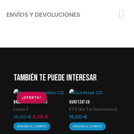
ENVÍOS Y DEVOLUCIONES
TAMBIÉN TE PUEDE INTERESAR
¡OFERTA!
BRAZOS CRUZADOS CD
GURETZAT CD
Linea 2
ETS (En Tol Sarmiento)
El
El
13,00
€
5,20
€
15,00
€
precio
precio
AÑADIR AL CARRITO
AÑADIR AL CARRITO
original
actual