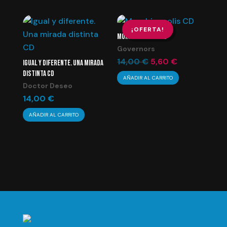
era:
es:
13,00 €.
5,20 €.
¡OFERTA!
MORPHINAPOLIS CD
Governors
El
El
14,00
€
5,60
€
IGUAL Y DIFERENTE. UNA MIRADA
DISTINTA CD
precio
precio
AÑADIR AL CARRITO
Doctor Deseo
original
actual
14,00
€
era:
es:
14,00 €.
5,60 €.
AÑADIR AL CARRITO