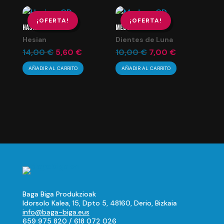
era:
es:
era:
es:
10,00 €.
4,00 €.
25,00 €.
10,00 €.
¡OFERTA!
¡OFERTA!
HASIERA CD
MEDUSA CD
Hesian
Dientes de Luna
El
El
El
El
14,00
€
5,60
€
10,00
€
7,00
€
precio
precio
precio
precio
AÑADIR AL CARRITO
AÑADIR AL CARRITO
original
actual
original
actual
era:
es:
era:
es:
14,00 €.
5,60 €.
10,00 €.
7,00 €.
Baga Biga Produkzioak
Idorsolo Kalea, 15, Dpto 5, 48160, Derio, Bizkaia
info@baga-biga.eus
659 975 820
/
618 072 026