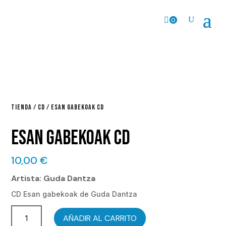
0
Pr
o
ds
.
TIENDA
/
CD
/ ESAN GABEKOAK CD
ESAN GABEKOAK CD
10,00
€
Artista: Guda Dantza
CD Esan gabekoak de Guda Dantza
Esan
AÑADIR AL CARRITO
gabekoak