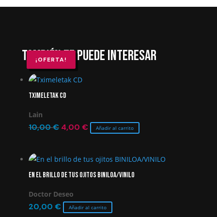
También te puede interesar
¡OFERTA!
¡OFERTA!
Tximeletak CD
Lain
El
El
10,00
€
4,00
€
Añadir al carrito
precio
precio
original
actual
era:
es:
En el brillo de tus ojitos BINILOA/VINILO
10,00 €.
4,00 €.
Doctor Deseo
20,00
€
Añadir al carrito