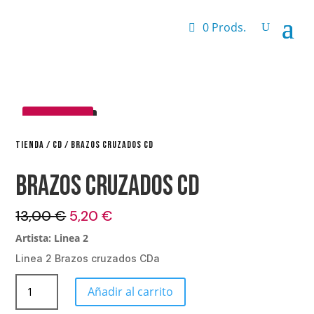
0 Prods.
¡OFERTA!
TIENDA
/
CD
/ BRAZOS CRUZADOS CD
Brazos cruzados CD
El
El
13,00
€
5,20
€
precio
precio
Artista: Linea 2
original
actual
Linea 2 Brazos cruzados CDa
era:
es:
13,00 €.
5,20 €.
Brazos
Añadir al carrito
cruzados
CD