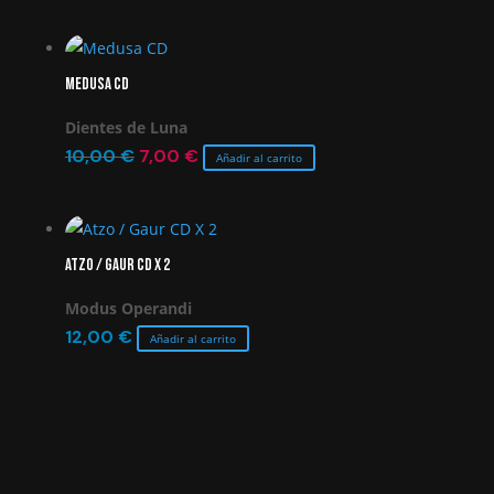
Medusa CD
Dientes de Luna
El
El
10,00
€
7,00
€
Añadir al carrito
precio
precio
original
actual
era:
es:
Atzo / Gaur CD X 2
10,00 €.
7,00 €.
Modus Operandi
12,00
€
Añadir al carrito