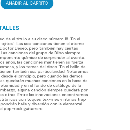
AÑADIR AL CARRITO
TALLES
o da el título a su disco número 18 “En el
s ojitos”. Las seis canciones tienen el eterno
 Doctor Deseo, pero también hay ciertas
Las canciones del grupo de Bilbo siempre
d
omponente químico de sorprender al oyente.
los años, las canciones mantienen su fuerza
smosa, y los temas del disco “En el brillo de
 tienen también esa particularidad. Notaremos
o desde el principio, pero cuando les demos
as quedarán muchas canciones en la base de
 eternidad y en el fondo de catálogo de la
embargo, alguna canción siempre quedará por
as otras. Entre las innovaciones encontramos
ctrónicos con toques tex-mex y ritmos trap
pondrán baile y diversión con la elemental
del pop-rock guitarrero.