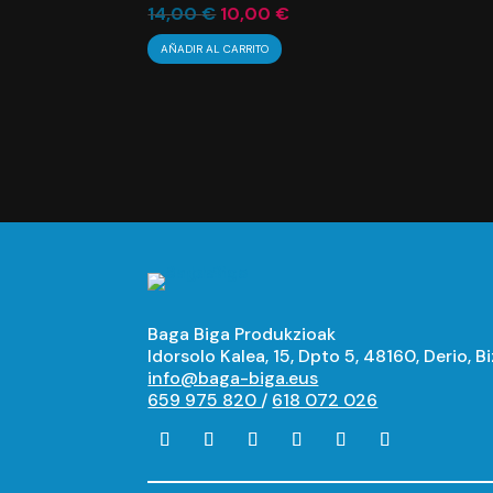
El
El
14,00
€
10,00
€
precio
precio
AÑADIR AL CARRITO
original
actual
era:
es:
14,00 €.
10,00 €.
Baga Biga Produkzioak
Idorsolo Kalea, 15, Dpto 5, 48160, Derio, B
info@baga-biga.eus
659 975 820
/
618 072 026