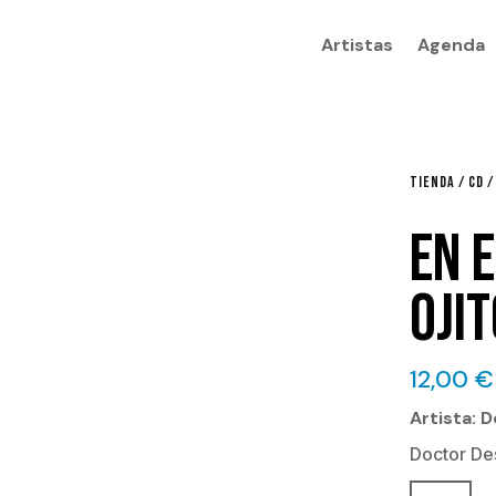
Artistas
Agenda
TIENDA
/
CD
/
EN E
OJI
12,00
€
Artista: 
Doctor Des
En