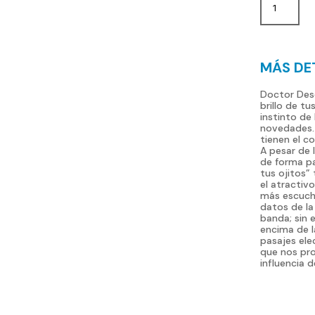
el
brillo
de
MÁS DE
tus
ojitos
Doctor Dese
brillo de tu
CD
instinto de
novedades. 
cantida
tienen el c
A pesar de 
de forma pa
tus ojitos”
el atractiv
más escuch
datos de la
banda; sin 
encima de l
pasajes ele
que nos pro
influencia 