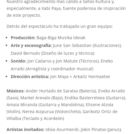
Nuestro agradecimiento más cálido a Getxo Kultura y,
especialmente, a Xabi Paya, fuente poderosa de inspiración
de este proyecto.
Detrás del espectáculo ha trabajado un gran equipo:
Producción:
Baga-Biga Musika Ideiak
Arte y escenografía:
June San Sebastian (Ilustraciones),
David Bernués (Diseño de luces y técnica)
Sonido:
Jon Cadarso y Jon Matute (Técnicos), Eneko
Arraibi (Arreglista y coordinador musical)
Dirección artística:
Jon Maya + Arkaitz Hormaetxe
Músicos:
Ander Hurtado de Saratxo (Batería), Eneko Arraibi
(Saxo), Markel Arevalo (Bajo), Endika Basterretxea (Guitarra),
Amaia Miranda (Guitarra y Mandolina), Elisene Alzola
(Violín), Nerea Aizpurua (Violonchelo), Garikoitz Ortiz de
Villalba (Teclado y Acordeón)
Artistas invitados:
Idoia Asurmendi, Jokin Pinatxo (Janus),