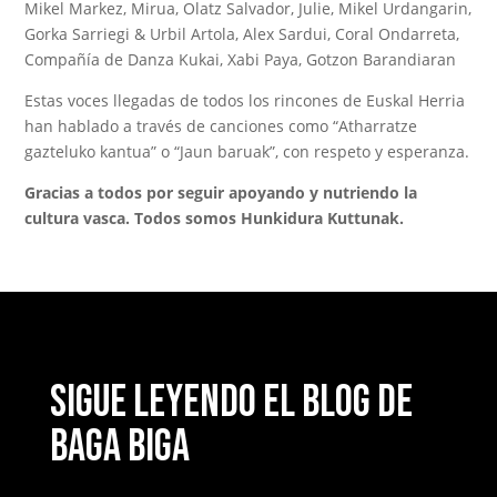
Mikel Markez, Mirua, Olatz Salvador, Julie, Mikel Urdangarin,
Gorka Sarriegi & Urbil Artola, Alex Sardui, Coral Ondarreta,
Compañía de Danza Kukai, Xabi Paya, Gotzon Barandiaran
Estas voces llegadas de todos los rincones de Euskal Herria
han hablado a través de canciones como “Atharratze
gazteluko kantua” o “Jaun baruak”, con respeto y esperanza.
Gracias a todos por seguir apoyando y nutriendo la
cultura vasca. Todos somos Hunkidura Kuttunak.
Sigue leyendo el blog de
Baga Biga