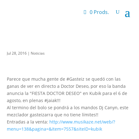
0 Prods.
Jul 28, 2016
|
Noticias
Parece que mucha gente de ‪#‎Gasteiz‬ se quedó con las
ganas de ver en directo a Doctor Deseo, por eso la banda
anuncia la "FIESTA DOCTOR DESEO" en Kubik para el 6 de
agosto, en plenas ‪#‎jaiak‬!!!
Al termino del bolo se pondrá a los mandos Dj Canyn, este
mezclador gasteizarra que no tiene límites!!
Entradas a la venta:
http://www.musikaze.net/web/?
menu=138&pagina=&item=7557&siteID=kubik